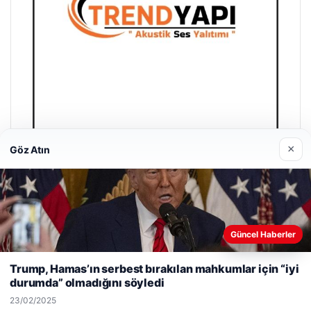
×
Göz Atın
Trend Yapı Akustik
18/04/2026
Güncel Haberler
Web sitemizi nasıl kullandığınızı daha iyi anlayabilmek,
deneyiminizi kişiselleştirmek ve geliştirmek amacıyla çerezler
Trump, Hamas’ın serbest bırakılan mahkumlar için “iyi
kullanıyoruz.
Çerez Politikamız
durumda” olmadığını söyledi
Reddet
Kabul Et
© 2026 Son Dakika Güncel – Güncel Haberler
23/02/2025