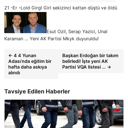
21 -Er -Lold Girgl Girl sekizinci kattan düştü ve öldü
Esut Ozil, Serap Yazici, Unal
Karaman … Yeni AK Partisi Mkyk duyuruldu!
← 4 4 Yunan
Başkan Erdoğan bir takım
Adası’nda eğitim bir
belirledi! İşte yeni AK
hafta daha askıya
Partisi VQA listesi … →
alındı
Tavsiye Edilen Haberler