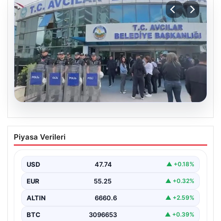
05.08.2026
Avcılar Belediyesi’ne operasyon. 12
Piyasa Verileri
şüpheli gözaltına alındı
USD
47.74
▲ +0.18%
EUR
55.25
▲ +0.32%
ALTIN
6660.6
▲ +2.59%
BTC
3096653
▲ +0.39%