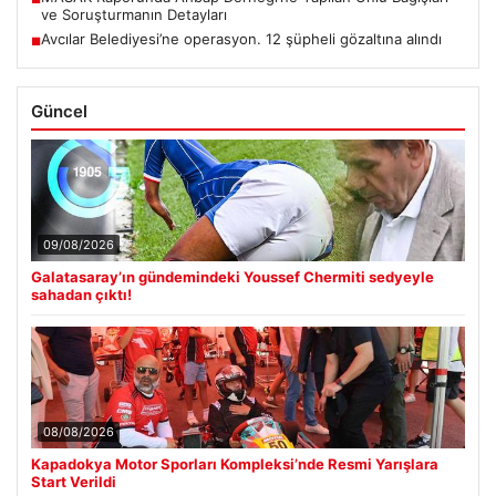
ve Soruşturmanın Detayları
Avcılar Belediyesi’ne operasyon. 12 şüpheli gözaltına alındı
■
Güncel
09/08/2026
Galatasaray’ın gündemindeki Youssef Chermiti sedyeyle
sahadan çıktı!
08/08/2026
Kapadokya Motor Sporları Kompleksi’nde Resmi Yarışlara
Start Verildi