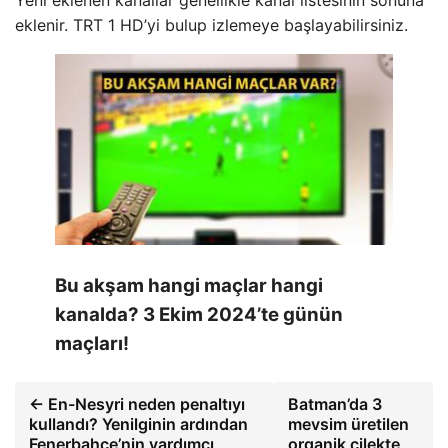
Yeni eklenen kanallar genellikle kanal listesinin sonuna
eklenir. TRT 1 HD’yi bulup izlemeye başlayabilirsiniz.
Bu akşam hangi maçlar hangi
kanalda? 3 Ekim 2024’te günün
maçları!
← En-Nesyri neden penaltıyı
Batman’da 3
kullandı? Yenilginin ardından
mevsim üretilen
Fenerbahçe’nin yardımcı
organik çilekte