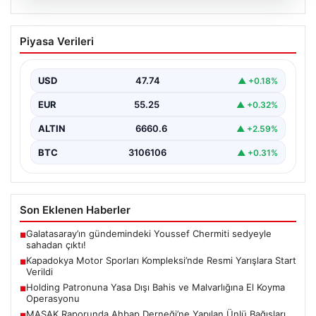
08.08.2026
Kapadokya Motor Sporları
Piyasa Verileri
Kompleksi’nde Resmi Yarışlara Start
Verildi
USD
47.74
▲ +0.18%
Kapadokya bölgesinde heyecan ve tutkunun buluştuğu
yeni motor sporları merkezi, Kapadokya Motor Sporları
EUR
55.25
▲ +0.32%
Kompleksi,…
ALTIN
6660.6
▲ +2.59%
BTC
3106106
▲ +0.31%
Son Eklenen Haberler
Galatasaray’ın gündemindeki Youssef Chermiti sedyeyle
■
sahadan çıktı!
Kapadokya Motor Sporları Kompleksi’nde Resmi Yarışlara Start
■
Verildi
Holding Patronuna Yasa Dışı Bahis ve Malvarlığına El Koyma
■
Operasyonu
MASAK Raporunda Ahbap Derneği’ne Yapılan Ünlü Bağışları
■