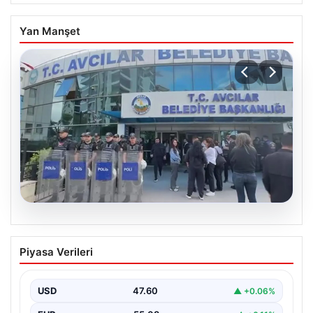
Yan Manşet
05.08.2026
Avcılar Belediyesi’ne operasyon. 12
Piyasa Verileri
şüpheli gözaltına alındı
USD
47.60
▲ +0.06%