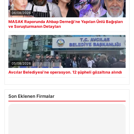
06/08/2026
MASAK Raporunda Ahbap Derneği’ne Yapılan Ünlü Bağışları
ve Soruşturmanın Detayları
05/08/2026
Avcılar Belediyesi’ne operasyon. 12 şüpheli gözaltına alındı
Son Eklenen Firmalar