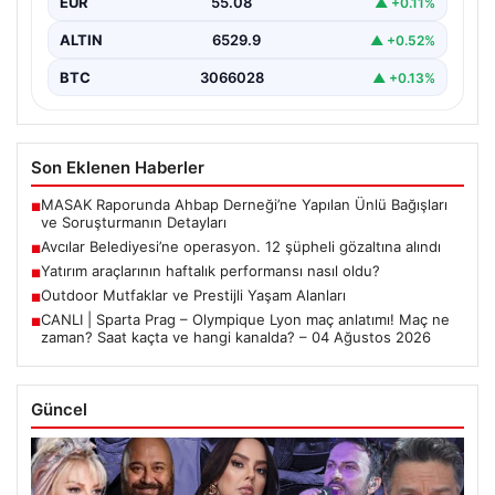
EUR
55.08
▲ +0.11%
ALTIN
6529.9
▲ +0.52%
BTC
3066028
▲ +0.13%
Son Eklenen Haberler
MASAK Raporunda Ahbap Derneği’ne Yapılan Ünlü Bağışları
■
ve Soruşturmanın Detayları
Avcılar Belediyesi’ne operasyon. 12 şüpheli gözaltına alındı
■
Yatırım araçlarının haftalık performansı nasıl oldu?
■
Outdoor Mutfaklar ve Prestijli Yaşam Alanları
■
CANLI | Sparta Prag – Olympique Lyon maç anlatımı! Maç ne
■
zaman? Saat kaçta ve hangi kanalda? – 04 Ağustos 2026
Güncel