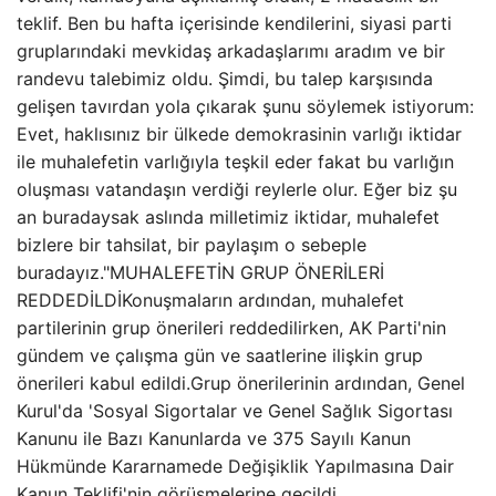
teklif. Ben bu hafta içerisinde kendilerini, siyasi parti
gruplarındaki mevkidaş arkadaşlarımı aradım ve bir
randevu talebimiz oldu. Şimdi, bu talep karşısında
gelişen tavırdan yola çıkarak şunu söylemek istiyorum:
Evet, haklısınız bir ülkede demokrasinin varlığı iktidar
ile muhalefetin varlığıyla teşkil eder fakat bu varlığın
oluşması vatandaşın verdiği reylerle olur. Eğer biz şu
an buradaysak aslında milletimiz iktidar, muhalefet
bizlere bir tahsilat, bir paylaşım o sebeple
buradayız."MUHALEFETİN GRUP ÖNERİLERİ
REDDEDİLDİKonuşmaların ardından, muhalefet
partilerinin grup önerileri reddedilirken, AK Parti'nin
gündem ve çalışma gün ve saatlerine ilişkin grup
önerileri kabul edildi.Grup önerilerinin ardından, Genel
Kurul'da 'Sosyal Sigortalar ve Genel Sağlık Sigortası
Kanunu ile Bazı Kanunlarda ve 375 Sayılı Kanun
Hükmünde Kararnamede Değişiklik Yapılmasına Dair
Kanun Teklifi'nin görüşmelerine geçildi.