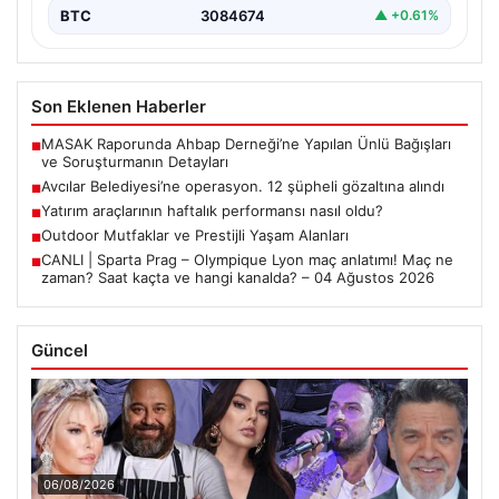
BTC
3084674
▲ +0.61%
Son Eklenen Haberler
MASAK Raporunda Ahbap Derneği’ne Yapılan Ünlü Bağışları
■
ve Soruşturmanın Detayları
Avcılar Belediyesi’ne operasyon. 12 şüpheli gözaltına alındı
■
Yatırım araçlarının haftalık performansı nasıl oldu?
■
Outdoor Mutfaklar ve Prestijli Yaşam Alanları
■
CANLI | Sparta Prag – Olympique Lyon maç anlatımı! Maç ne
■
zaman? Saat kaçta ve hangi kanalda? – 04 Ağustos 2026
Güncel
06/08/2026