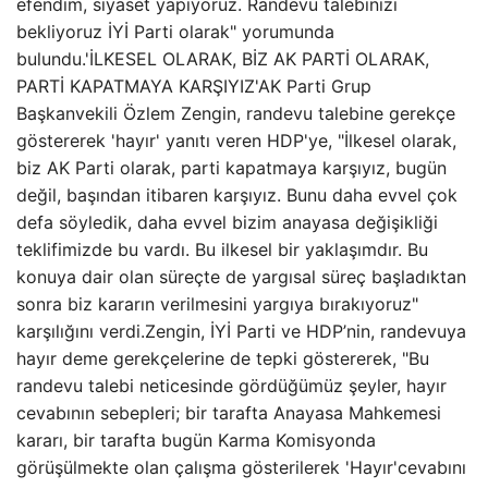
efendim, siyaset yapıyoruz. Randevu talebinizi
bekliyoruz İYİ Parti olarak" yorumunda
bulundu.'İLKESEL OLARAK, BİZ AK PARTİ OLARAK,
PARTİ KAPATMAYA KARŞIYIZ'AK Parti Grup
Başkanvekili Özlem Zengin, randevu talebine gerekçe
göstererek 'hayır' yanıtı veren HDP'ye, "İlkesel olarak,
biz AK Parti olarak, parti kapatmaya karşıyız, bugün
değil, başından itibaren karşıyız. Bunu daha evvel çok
defa söyledik, daha evvel bizim anayasa değişikliği
teklifimizde bu vardı. Bu ilkesel bir yaklaşımdır. Bu
konuya dair olan süreçte de yargısal süreç başladıktan
sonra biz kararın verilmesini yargıya bırakıyoruz"
karşılığını verdi.Zengin, İYİ Parti ve HDP’nin, randevuya
hayır deme gerekçelerine de tepki göstererek, "Bu
randevu talebi neticesinde gördüğümüz şeyler, hayır
cevabının sebepleri; bir tarafta Anayasa Mahkemesi
kararı, bir tarafta bugün Karma Komisyonda
görüşülmekte olan çalışma gösterilerek 'Hayır'cevabını