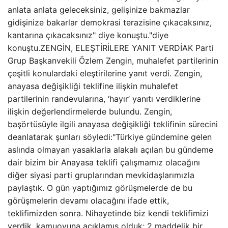
anlata anlata geleceksiniz, gelişinize bakmazlar
gidişinize bakarlar demokrasi terazisine çıkacaksınız,
kantarına çıkacaksınız" diye konuştu."diye
konuştu.ZENGİN, ELEŞTİRİLERE YANIT VERDİAK Parti
Grup Başkanvekili Özlem Zengin, muhalefet partilerinin
çeşitli konulardaki eleştirilerine yanıt verdi. Zengin,
anayasa değişikliği teklifine ilişkin muhalefet
partilerinin randevularına, ‘hayır’ yanıtı verdiklerine
ilişkin değerlendirmelerde bulundu. Zengin,
başörtüsüyle ilgili anayasa değişikliği teklifinin sürecini
deanlatarak şunları söyledi:"Türkiye gündemine gelen
aslında olmayan yasaklarla alakalı açılan bu gündeme
dair bizim bir Anayasa teklifi çalışmamız olacağını
diğer siyasi parti gruplarından mevkidaşlarımızla
paylaştık. O gün yaptığımız görüşmelerde de bu
görüşmelerin devamı olacağını ifade ettik,
teklifimizden sonra. Nihayetinde biz kendi teklifimizi
verdik, kamuoyuna açıklamış olduk; 2 maddelik bir