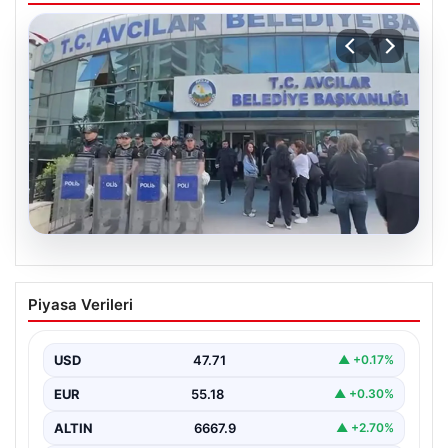
05.08.2026
Avcılar Belediyesi’ne operasyon. 12
Piyasa Verileri
şüpheli gözaltına alındı
USD
47.71
▲ +0.17%
EUR
55.18
▲ +0.30%
ALTIN
6667.9
▲ +2.70%