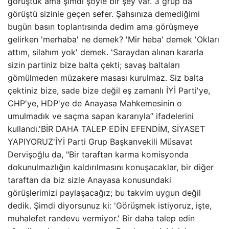
görüştük ama şimdi şöyle bir şey var. 3 grup da
görüştü sizinle geçen sefer. Şahsınıza demediğimi
bugün basın toplantısında dedim ama görüşmeye
gelirken 'merhaba' ne demek? 'Mir heba' demek 'Okları
attım, silahım yok' demek. 'Saraydan alınan kararla
sizin partiniz bize balta çekti; savaş baltaları
gömülmeden müzakere masası kurulmaz. Siz balta
çektiniz bize, sade bize değil eş zamanlı İYİ Parti'ye,
CHP'ye, HDP'ye de Anayasa Mahkemesinin o
umulmadık ve saçma sapan kararıyla” ifadelerini
kullandı.'BİR DAHA TALEP EDİN EFENDİM, SİYASET
YAPIYORUZ'İYİ Parti Grup Başkanvekili Müsavat
Dervişoğlu da, "Bir taraftan karma komisyonda
dokunulmazlığın kaldırılmasını konuşacaklar, bir diğer
taraftan da biz sizle Anayasa konusundaki
görüşlerimizi paylaşacağız; bu takvim uygun değil
dedik. Şimdi diyorsunuz ki: 'Görüşmek istiyoruz, işte,
muhalefet randevu vermiyor.' Bir daha talep edin