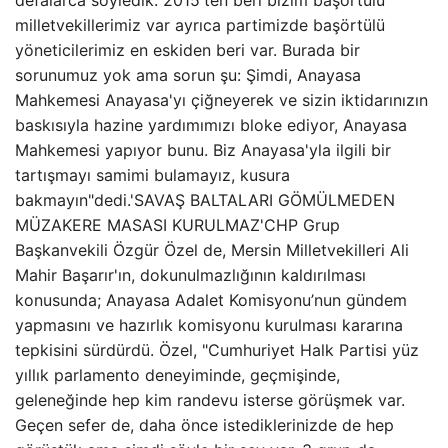
defalarca söyledik. 2015'ten beri bizim başörtülü
milletvekillerimiz var ayrıca partimizde başörtülü
yöneticilerimiz en eskiden beri var. Burada bir
sorunumuz yok ama sorun şu: Şimdi, Anayasa
Mahkemesi Anayasa'yı çiğneyerek ve sizin iktidarınızın
baskısıyla hazine yardımımızı bloke ediyor, Anayasa
Mahkemesi yapıyor bunu. Biz Anayasa'yla ilgili bir
tartışmayı samimi bulamayız, kusura
bakmayın"dedi.'SAVAŞ BALTALARI GÖMÜLMEDEN
MÜZAKERE MASASI KURULMAZ'CHP Grup
Başkanvekili Özgür Özel de, Mersin Milletvekilleri Ali
Mahir Başarır'ın, dokunulmazlığının kaldırılması
konusunda; Anayasa Adalet Komisyonu’nun gündem
yapmasını ve hazırlık komisyonu kurulması kararına
tepkisini sürdürdü. Özel, "Cumhuriyet Halk Partisi yüz
yıllık parlamento deneyiminde, geçmişinde,
geleneğinde hep kim randevu isterse görüşmek var.
Geçen sefer de, daha önce istediklerinizde de hep