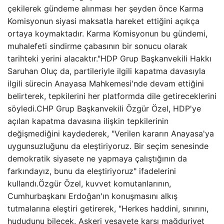
çekilerek gündeme alınması her şeyden önce Karma
Komisyonun siyasi maksatla hareket ettiğini açıkça
ortaya koymaktadır. Karma Komisyonun bu gündemi,
muhalefeti sindirme çabasının bir sonucu olarak
tarihteki yerini alacaktır."HDP Grup Başkanvekili Hakkı
Saruhan Oluç da, partileriyle ilgili kapatma davasıyla
ilgili sürecin Anayasa Mahkemesi'nde devam ettiğini
belirterek, tepkilerini her platformda dile getireceklerini
söyledi.CHP Grup Başkanvekili Özgür Özel, HDP'ye
açılan kapatma davasına ilişkin tepkilerinin
değişmediğini kaydederek, "Verilen kararın Anayasa'ya
uygunsuzluğunu da eleştiriyoruz. Bir seçim senesinde
demokratik siyasete ne yapmaya çalıştığının da
farkındayız, bunu da eleştiriyoruz" ifadelerini
kullandı.Özgür Özel, kuvvet komutanlarının,
Cumhurbaşkanı Erdoğan'ın konuşmasını alkış
tutmalarına eleştiri getirerek, "Herkes haddini, sınırını,
hududunu bilecek. Askeri vesayete karşı mağduriyet