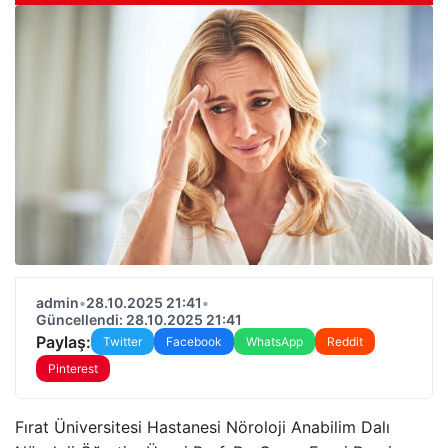
admin
•
28.10.2025 21:41
•
Güncellendi: 28.10.2025 21:41
Paylaş:
Twitter
Facebook
WhatsApp
Reddit
Pinterest
Fırat Üniversitesi Hastanesi Nöroloji Anabilim Dalı