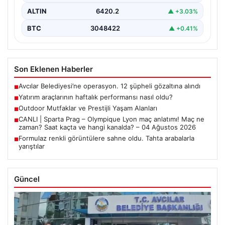
ALTIN
6420.2
▲ +3.03%
BTC
3048422
▲ +0.41%
Son Eklenen Haberler
Avcılar Belediyesi’ne operasyon. 12 şüpheli gözaltına alındı
■
Yatırım araçlarının haftalık performansı nasıl oldu?
■
Outdoor Mutfaklar ve Prestijli Yaşam Alanları
■
CANLI | Sparta Prag – Olympique Lyon maç anlatımı! Maç ne
■
zaman? Saat kaçta ve hangi kanalda? – 04 Ağustos 2026
Formulaz renkli görüntülere sahne oldu. Tahta arabalarla
■
yarıştılar
Güncel