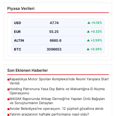
MASAK Raporunda Ahbap Derneği’ne
Piyasa Verileri
Yapılan Ünlü Bağışları ve Soruşturmanın
Detayları
USD
47.74
▲ +0.18%
Ahbap Derneği’ne yönelik devam eden soruşturma
kapsamında, derneğe gelen bağışların ayrıntılı
EUR
55.25
▲ +0.32%
incelemesi yapıldı. Mali…
ALTIN
6660.6
▲ +2.59%
BTC
3096653
▲ +0.39%
Son Eklenen Haberler
Kapadokya Motor Sporları Kompleksi’nde Resmi Yarışlara Start
■
Verildi
Holding Patronuna Yasa Dışı Bahis ve Malvarlığına El Koyma
■
Operasyonu
MASAK Raporunda Ahbap Derneği’ne Yapılan Ünlü Bağışları
■
ve Soruşturmanın Detayları
Avcılar Belediyesi’ne operasyon. 12 şüpheli gözaltına alındı
■
Yatırım araçlarının haftalık performansı nasıl oldu?
■