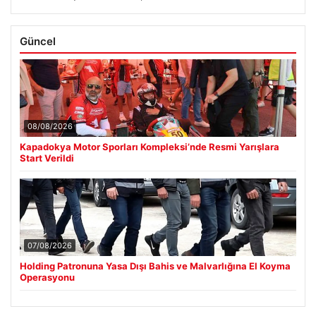
Güncel
08/08/2026
Kapadokya Motor Sporları Kompleksi’nde Resmi Yarışlara
Start Verildi
07/08/2026
Holding Patronuna Yasa Dışı Bahis ve Malvarlığına El Koyma
Operasyonu