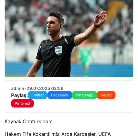
admin
•
29.07.2025 03:56
Paylaş:
Twitter
Facebook
WhatsApp
Reddit
Pinterest
Kaynak:
Cnnturk.com
Hakem Fifa Kokartli’miz Arda Kardaşler, UEFA