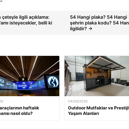
ü.
eteyle ilgili açıklama:
54 Hangi plaka? 54 Hangi
amı isteyecekler, belli ki
şehrin plaka kodu? 54 Hang
ilgilidir? →
26
04/08/2026
araçlarının haftalık
Outdoor Mutfaklar ve Prestijl
ansı nasıl oldu?
Yaşam Alanları