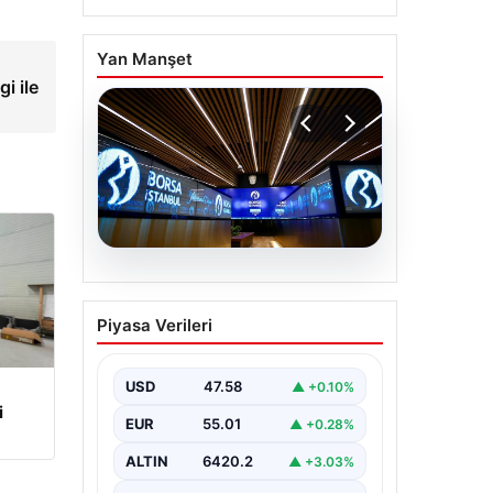
Yan Manşet
i ile
05.08.2026
Yatırım araçlarının
Piyasa Verileri
haftalık performansı
nasıl oldu?
USD
47.58
▲ +0.10%
i
EUR
55.01
▲ +0.28%
ALTIN
6420.2
▲ +3.03%