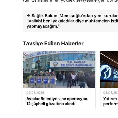
tüm zamanların en yüksek seviyesine geri dönd
← Sağlık Bakanı Memişoğlu’ndan yeni kurulan ç
“Vallahi beni yakaladılar diye muhtemelen istif
yapmayacağım.”
Tavsiye Edilen Haberler
05/08/2026
05/08/20
Avcılar Belediyesi’ne operasyon.
Yatırım 
12 şüpheli gözaltına alındı
perform