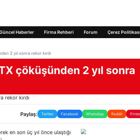
Güncel Haberler
Firma Rehberi
Forum
Çerez Politikas
den 2 yıl sonra rekor kırdı
FTX çöküşünden 2 yıl sonra
Paylaş:
Twitter
Facebook
WhatsApp
Reddit
Pinte
erek en son üç yıl önce ulaştığı