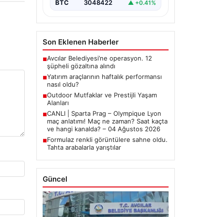
BTC
3048422
▲ +0.41%
Son Eklenen Haberler
Avcılar Belediyesi’ne operasyon. 12
■
şüpheli gözaltına alındı
Yatırım araçlarının haftalık performansı
■
nasıl oldu?
Outdoor Mutfaklar ve Prestijli Yaşam
■
Alanları
CANLI | Sparta Prag – Olympique Lyon
■
maç anlatımı! Maç ne zaman? Saat kaçta
ve hangi kanalda? – 04 Ağustos 2026
Formulaz renkli görüntülere sahne oldu.
■
Tahta arabalarla yarıştılar
Güncel