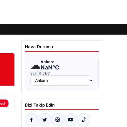
ı
Hava Durumu
☁
Ankara
NaN°C
ŞEHIR SEÇ
rest
Bizi Takip Edin