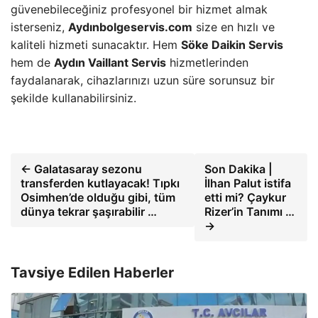
güvenebileceğiniz profesyonel bir hizmet almak
isterseniz,
Aydınbolgeservis.com
size en hızlı ve
kaliteli hizmeti sunacaktır. Hem
Söke Daikin Servis
hem de
Aydın Vaillant Servis
hizmetlerinden
faydalanarak, cihazlarınızı uzun süre sorunsuz bir
şekilde kullanabilirsiniz.
← Galatasaray sezonu
Son Dakika |
transferden kutlayacak! Tıpkı
İlhan Palut istifa
Osimhen’de olduğu gibi, tüm
etti mi? Çaykur
dünya tekrar şaşırabilir …
Rizer’in Tanımı …
→
Tavsiye Edilen Haberler