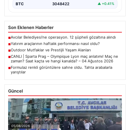
BTC
3048422
▲ +0.41%
Son Eklenen Haberler
Avcılar Belediyesi’ne operasyon. 12 şüpheli gözaltına alındı
■
Yatırım araçlarının haftalık performansı nasıl oldu?
■
Outdoor Mutfaklar ve Prestijli Yaşam Alanları
■
CANLI | Sparta Prag – Olympique Lyon maç anlatımı! Maç ne
■
zaman? Saat kaçta ve hangi kanalda? – 04 Ağustos 2026
Formulaz renkli görüntülere sahne oldu. Tahta arabalarla
■
yarıştılar
Güncel
05/08/2026