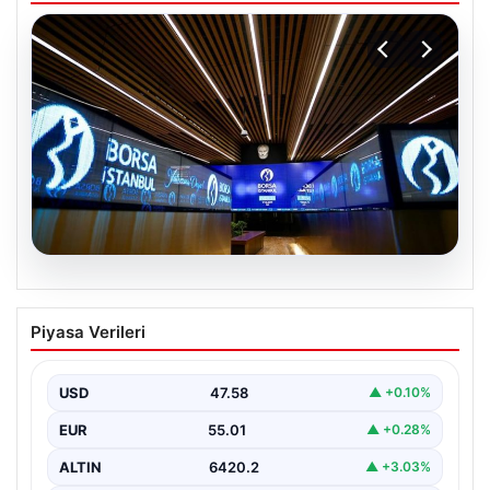
05.08.2026
Yatırım araçlarının haftalık performansı
Piyasa Verileri
nasıl oldu?
USD
47.58
▲ +0.10%
EUR
55.01
▲ +0.28%
ALTIN
6420.2
▲ +3.03%