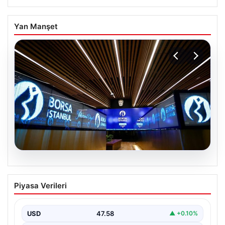
Yan Manşet
05.08.2026
Yatırım araçlarının haftalık performansı
Piyasa Verileri
nasıl oldu?
USD
47.58
▲ +0.10%