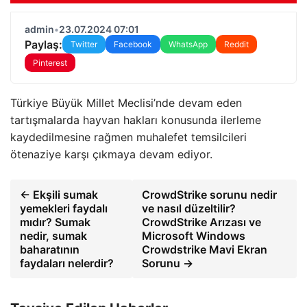
admin
•
23.07.2024 07:01
Paylaş:
Twitter
Facebook
WhatsApp
Reddit
Pinterest
Türkiye Büyük Millet Meclisi’nde devam eden
tartışmalarda hayvan hakları konusunda ilerleme
kaydedilmesine rağmen muhalefet temsilcileri
ötenaziye karşı çıkmaya devam ediyor.
← Ekşili sumak
CrowdStrike sorunu nedir
yemekleri faydalı
ve nasıl düzeltilir?
mıdır? Sumak
CrowdStrike Arızası ve
nedir, sumak
Microsoft Windows
baharatının
Crowdstrike Mavi Ekran
faydaları nelerdir?
Sorunu →