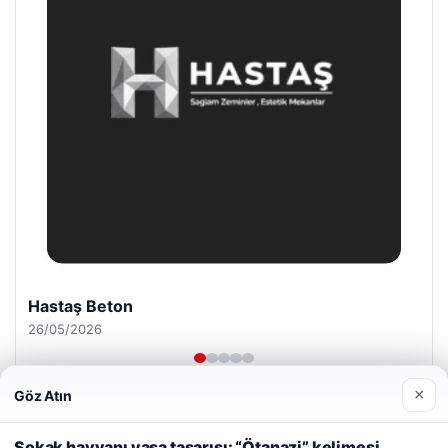
Enes Kaplan Avukatlık Bürosu
28/04/2026
×
Göz Atın
Web sitemizi nasıl kullandığınızı daha iyi anlayabilmek,
deneyiminizi kişiselleştirmek ve geliştirmek amacıyla çerezler
Sokak hayvanı yasa tasarısı: “Ötanazi” kelimesi