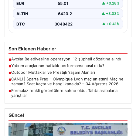
EUR
55.01
▲ +0.28%
ALTIN
6420.2
▲ +3.03%
BTC
3048422
▲ +0.41%
Son Eklenen Haberler
Avcılar Belediyesi’ne operasyon. 12 şüpheli gözaltına alındı
■
Yatırım araçlarının haftalık performansı nasıl oldu?
■
Outdoor Mutfaklar ve Prestijli Yaşam Alanları
■
CANLI | Sparta Prag – Olympique Lyon maç anlatımı! Maç ne
■
zaman? Saat kaçta ve hangi kanalda? – 04 Ağustos 2026
Formulaz renkli görüntülere sahne oldu. Tahta arabalarla
■
yarıştılar
Güncel