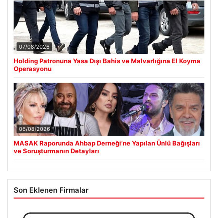
07/08/2026
Holding Patronuna Yasa Dışı Bahis ve Malvarlığına El Koyma
Operasyonu
06/08/2026
MASAK Raporunda Ahbap Derneği’ne Yapılan Ünlü Bağışları
ve Soruşturmanın Detayları
Son Eklenen Firmalar