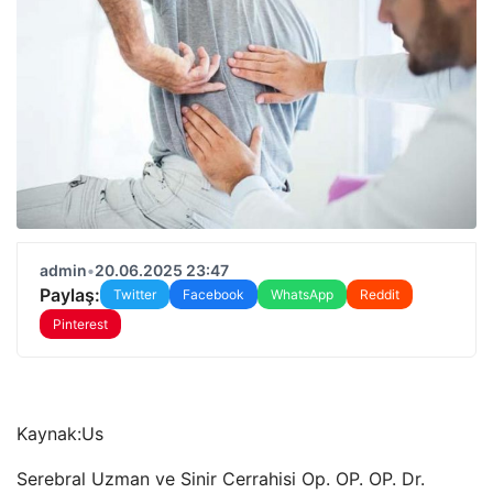
admin
•
20.06.2025 23:47
Paylaş:
Twitter
Facebook
WhatsApp
Reddit
Pinterest
Kaynak:
Us
Serebral Uzman ve Sinir Cerrahisi Op. OP. OP. Dr.