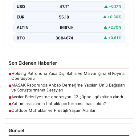
USD
47.71
▲ +0.17%
Ahbap Derneği’ne yönelik devam eden soruşturma
kapsamında, derneğe gelen bağışların ayrıntılı
EUR
55.18
▲ +0.30%
incelemesi yapıldı. Mali…
ALTIN
6667.9
▲ +2.70%
BTC
3084674
▲ +0.61%
Son Eklenen Haberler
Holding Patronuna Yasa Dışı Bahis ve Malvarlığına El Koyma
■
Operasyonu
MASAK Raporunda Ahbap Derneği’ne Yapılan Ünlü Bağışları
■
ve Soruşturmanın Detayları
Avcılar Belediyesi’ne operasyon. 12 şüpheli gözaltına alındı
■
Yatırım araçlarının haftalık performansı nasıl oldu?
■
Outdoor Mutfaklar ve Prestijli Yaşam Alanları
■
Güncel