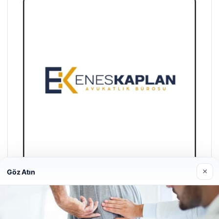
×
Göz Atın
Enes Kaplan Avukatlık Bürosu
28/04/2026