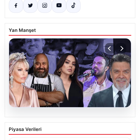
Yan Manşet
06.08.2026
MASAK Raporunda Ahbap Derneği’ne
Piyasa Verileri
Yapılan Ünlü Bağışları ve Soruşturmanın
Detayları