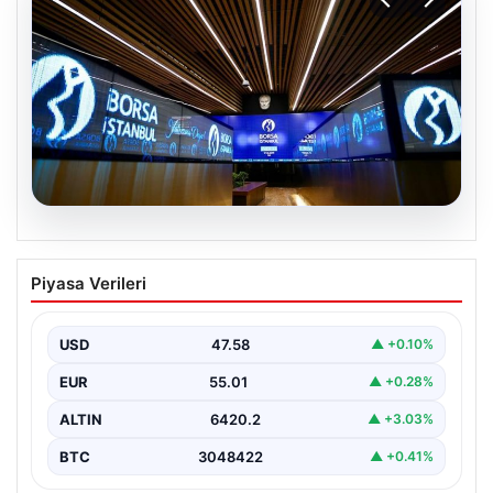
05.08.2026
Yatırım araçlarının haftalık performansı
Piyasa Verileri
nasıl oldu?
USD
47.58
▲ +0.10%
EUR
55.01
▲ +0.28%
ALTIN
6420.2
▲ +3.03%
BTC
3048422
▲ +0.41%