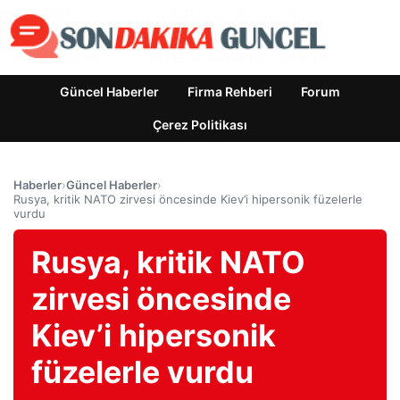
Güncel Haberler
Firma Rehberi
Forum
Çerez Politikası
Haberler
›
Güncel Haberler
›
Rusya, kritik NATO zirvesi öncesinde Kiev’i hipersonik füzelerle
vurdu
Rusya, kritik NATO
zirvesi öncesinde
Kiev’i hipersonik
füzelerle vurdu