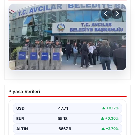
05.08.2026
Yatırım araçlarının haftalık performansı
Piyasa Verileri
nasıl oldu?
USD
47.71
▲ +0.17%
EUR
55.18
▲ +0.30%
ALTIN
6667.9
▲ +2.70%