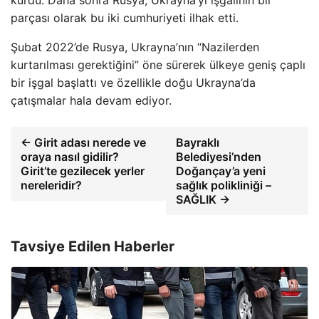
kurdu. Daha sonra Rusya, Ukrayna’yı işgalinin bir
parçası olarak bu iki cumhuriyeti ilhak etti.
Şubat 2022’de Rusya, Ukrayna’nın “Nazilerden
kurtarılması gerektiğini” öne sürerek ülkeye geniş çaplı
bir işgal başlattı ve özellikle doğu Ukrayna’da
çatışmalar hala devam ediyor.
← Girit adası nerede ve
Bayraklı
oraya nasıl gidilir?
Belediyesi’nden
Girit’te gezilecek yerler
Doğançay’a yeni
nereleridir?
sağlık polikliniği –
SAĞLIK →
Tavsiye Edilen Haberler