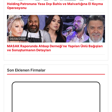
Holding Patronuna Yasa Dışı Bahis ve Malvarlığına El Koyma
Operasyonu
06/08/2026
MASAK Raporunda Ahbap Derneği’ne Yapılan Ünlü Bağışları
ve Soruşturmanın Detayları
Son Eklenen Firmalar