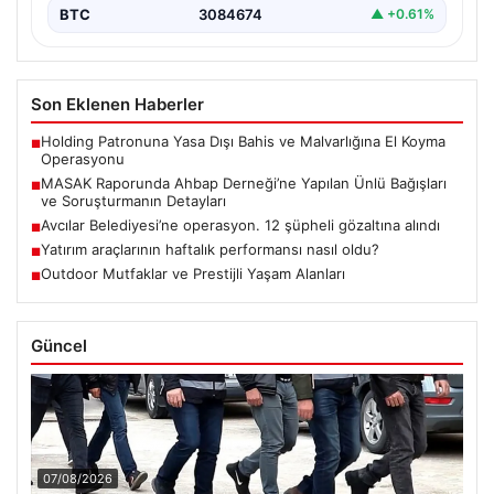
BTC
3084674
▲ +0.61%
Son Eklenen Haberler
Holding Patronuna Yasa Dışı Bahis ve Malvarlığına El Koyma
■
Operasyonu
MASAK Raporunda Ahbap Derneği’ne Yapılan Ünlü Bağışları
■
ve Soruşturmanın Detayları
Avcılar Belediyesi’ne operasyon. 12 şüpheli gözaltına alındı
■
Yatırım araçlarının haftalık performansı nasıl oldu?
■
Outdoor Mutfaklar ve Prestijli Yaşam Alanları
■
Güncel
07/08/2026