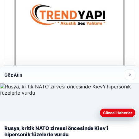
×
Göz Atın
Trend Yapı Akustik
18/04/2026
Güncel Haberler
Web sitemizi nasıl kullandığınızı daha iyi anlayabilmek,
deneyiminizi kişiselleştirmek ve geliştirmek amacıyla çerezler
Rusya, kritik NATO zirvesi öncesinde Kiev’i
kullanıyoruz.
Çerez Politikamız
hipersonik füzelerle vurdu