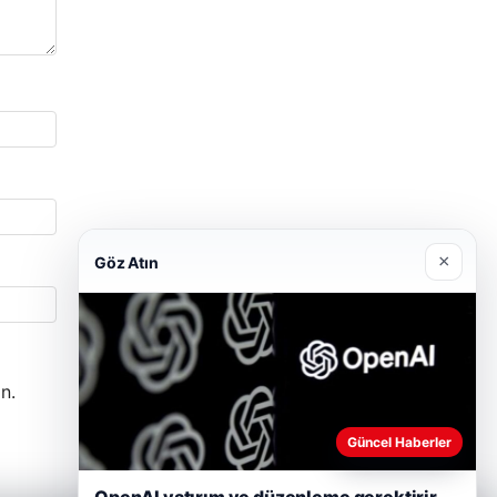
×
Göz Atın
n.
Güncel Haberler