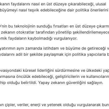
kanın faydalarını nasıl en üst düzeye çıkarabileceği, ulusal
üyümeyi nasıl teşvik edebileceğine dair politika önerilerini
in bu teknolojinin sunduğu fırsatları en üst düzeye çıkarm
zekanın otokratlar tarafından yönetilip şekillendirilemeyec
mik faydaların kaybolmadığı vurgulanıyor.
 yatırımın aynı zamanda istihdam ve büyüme de getireceği 
arını adil bir şekilde paylaşmak için politika yapıcılarla bi
asyondaki küresel liderliğini sürdürmesine ve ülkedeki ya
masına öncülük edebileceği, geliştiricilerin ve kullanıcıları
p olduğu belirtildi. Yapay zekanın güvenliğini sağlayın.
 çipler, veriler, enerji ve yetenek olduğu vurgulanarak bu