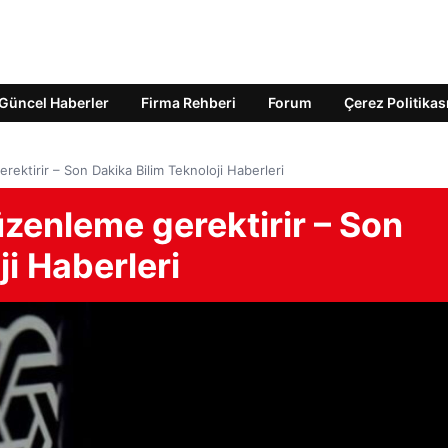
Güncel Haberler
Firma Rehberi
Forum
Çerez Politikas
ektirir – Son Dakika Bilim Teknoloji Haberleri
zenleme gerektirir – Son
ji Haberleri