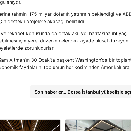
gulanıyor.
rine tahmini 175 milyar dolarlık yatırımın beklendiği ve ABD
 destekli projelere akacağı belirtildi.
 ve rekabet konusunda da ortak akıl yol haritasına ihtiyaç
lebilmesi için yerel düzenlemelerden ziyade ulusal düzeyde
 eyaletlerde zorunludurlar.
am Altman’ın 30 Ocak’ta başkent Washington’da bir toplant
konomik faydalarını toplumun her kesiminden Amerikalılara
Son haberler… Borsa İstanbul yükselişle açı