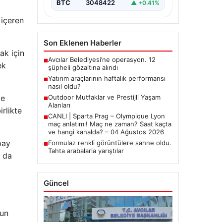
BTC
3048422
▲ +0.41%
 içeren
Son Eklenen Haberler
ak için
Avcılar Belediyesi’ne operasyon. 12
■
ek
şüpheli gözaltına alındı
Yatırım araçlarının haftalık performansı
■
nasıl oldu?
ve
Outdoor Mutfaklar ve Prestijli Yaşam
■
Alanları
rlikte
CANLI | Sparta Prag – Olympique Lyon
■
maç anlatımı! Maç ne zaman? Saat kaçta
ve hangi kanalda? – 04 Ağustos 2026
pay
Formulaz renkli görüntülere sahne oldu.
■
Tahta arabalarla yarıştılar
n da
Güncel
nun