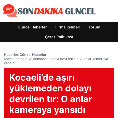
Güncel Haberler
Firma Rehberi
Forum
Çerez Politikası
Haberler
›
Güncel Haberler
›
Kocaeli’de aşırı yüklemeden dolayı devrilen tır: O anlar kameraya
yansıdı
Kocaeli’de aşırı
yüklemeden dolayı
devrilen tır: O anlar
kameraya yansıdı