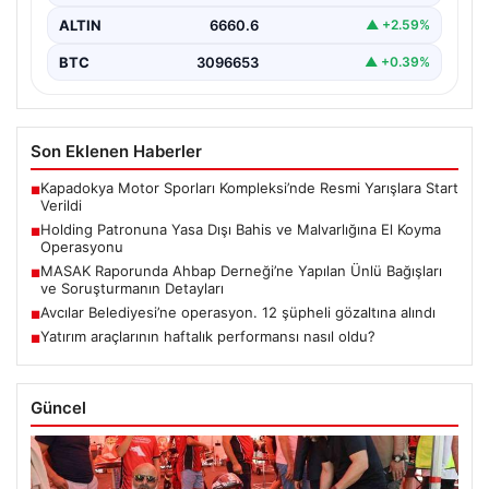
ALTIN
6660.6
▲ +2.59%
BTC
3096653
▲ +0.39%
Son Eklenen Haberler
Kapadokya Motor Sporları Kompleksi’nde Resmi Yarışlara Start
■
Verildi
Holding Patronuna Yasa Dışı Bahis ve Malvarlığına El Koyma
■
Operasyonu
MASAK Raporunda Ahbap Derneği’ne Yapılan Ünlü Bağışları
■
ve Soruşturmanın Detayları
Avcılar Belediyesi’ne operasyon. 12 şüpheli gözaltına alındı
■
Yatırım araçlarının haftalık performansı nasıl oldu?
■
Güncel