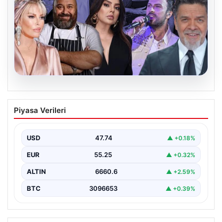
05.08.2026
Avcılar Belediyesi’ne operasyon. 12
Piyasa Verileri
şüpheli gözaltına alındı
USD
47.74
▲ +0.18%
EUR
55.25
▲ +0.32%
ALTIN
6660.6
▲ +2.59%
BTC
3096653
▲ +0.39%