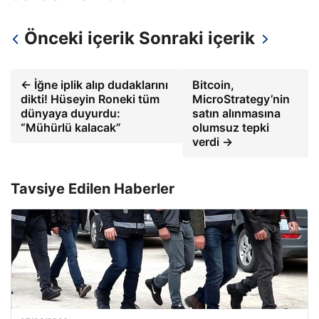
Önceki içerik
Sonraki içerik
← İğne iplik alıp dudaklarını
Bitcoin,
dikti! Hüseyin Roneki tüm
MicroStrategy’nin
dünyaya duyurdu:
satın alınmasına
“Mühürlü kalacak”
olumsuz tepki
verdi →
Tavsiye Edilen Haberler