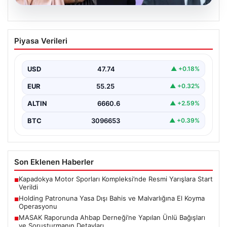
06.08.2026
MASAK Raporunda Ahbap Derneği’ne
Piyasa Verileri
Yapılan Ünlü Bağışları ve Soruşturmanın
Detayları
USD
47.74
▲ +0.18%
Ahbap Derneği’ne yönelik devam eden soruşturma
kapsamında, derneğe gelen bağışların ayrıntılı
EUR
55.25
▲ +0.32%
incelemesi yapıldı. Mali…
ALTIN
6660.6
▲ +2.59%
BTC
3096653
▲ +0.39%
Son Eklenen Haberler
Kapadokya Motor Sporları Kompleksi’nde Resmi Yarışlara Start
■
Verildi
Holding Patronuna Yasa Dışı Bahis ve Malvarlığına El Koyma
■
Operasyonu
MASAK Raporunda Ahbap Derneği’ne Yapılan Ünlü Bağışları
■
ve Soruşturmanın Detayları