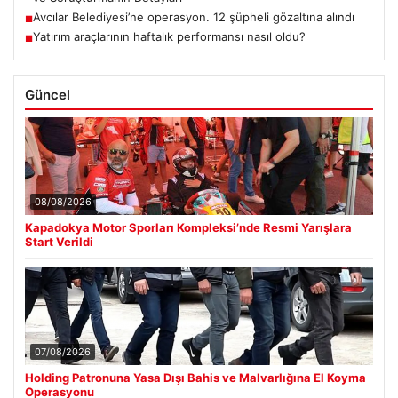
Avcılar Belediyesi’ne operasyon. 12 şüpheli gözaltına alındı
■
Yatırım araçlarının haftalık performansı nasıl oldu?
■
Güncel
08/08/2026
Kapadokya Motor Sporları Kompleksi’nde Resmi Yarışlara
Start Verildi
07/08/2026
Holding Patronuna Yasa Dışı Bahis ve Malvarlığına El Koyma
Operasyonu