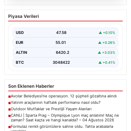
05.08.2026
Yatırım araçlarının haftalık performansı
Piyasa Verileri
nasıl oldu?
USD
47.58
▲ +0.10%
EUR
55.01
▲ +0.28%
ALTIN
6420.2
▲ +3.03%
BTC
3048422
▲ +0.41%
Son Eklenen Haberler
Avcılar Belediyesi’ne operasyon. 12 şüpheli gözaltına alındı
■
Yatırım araçlarının haftalık performansı nasıl oldu?
■
Outdoor Mutfaklar ve Prestijli Yaşam Alanları
■
CANLI | Sparta Prag – Olympique Lyon maç anlatımı! Maç ne
■
zaman? Saat kaçta ve hangi kanalda? – 04 Ağustos 2026
Formulaz renkli görüntülere sahne oldu. Tahta arabalarla
■