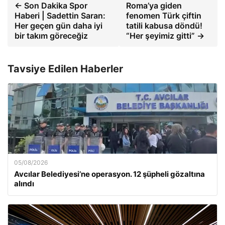
← Son Dakika Spor
Roma’ya giden
Haberi | Sadettin Saran:
fenomen Türk çiftin
Her geçen gün daha iyi
tatili kabusa döndü!
bir takım göreceğiz
“Her şeyimiz gitti” →
Tavsiye Edilen Haberler
05/08/2026
Avcılar Belediyesi’ne operasyon. 12 şüpheli gözaltına
alındı