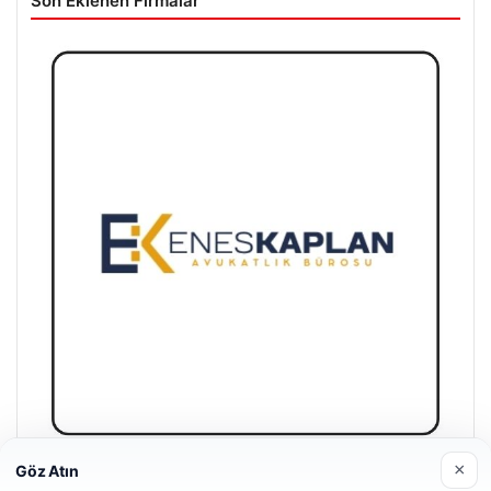
Son Eklenen Firmalar
×
Göz Atın
Enes Kaplan Avukatlık Bürosu