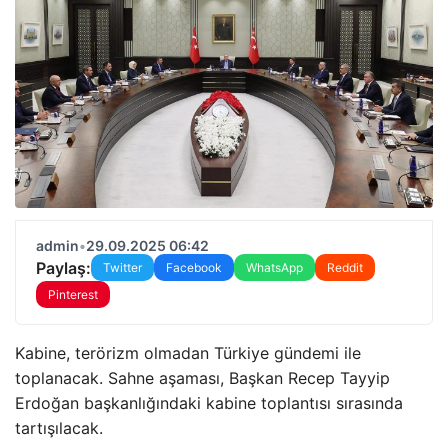
admin
•
29.09.2025 06:42
Paylaş:
Twitter
Facebook
WhatsApp
Reddit
Pinterest
Kabine, terörizm olmadan Türkiye gündemi ile
toplanacak. Sahne aşaması, Başkan Recep Tayyip
Erdoğan başkanlığındaki kabine toplantısı sırasında
tartışılacak.