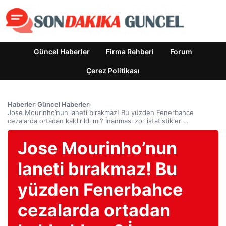
Güncel Haberler
Firma Rehberi
Forum
Çerez Politikası
Haberler
›
Güncel Haberler
›
Jose Mourinho’nun laneti bırakmaz! Bu yüzden Fenerbahce
cezalarda ortadan kaldırıldı mı? İnanması zor istatistikler …
Jose Mourinho’nun
laneti bırakmaz! Bu
yüzden Fenerbahce
cezalarda ortadan