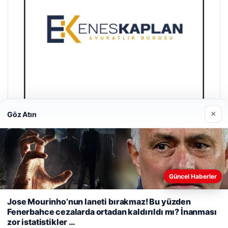
×
Göz Atın
Enes Kaplan Avukatlık Bürosu
28/04/2026
Güncel Haberler
Web sitemizi nasıl kullandığınızı daha iyi anlayabilmek,
Jose Mourinho’nun laneti bırakmaz! Bu yüzden
deneyiminizi kişiselleştirmek ve geliştirmek amacıyla çerezler
Fenerbahce cezalarda ortadan kaldırıldı mı? İnanması
kullanıyoruz.
Çerez Politikamız
zor istatistikler …