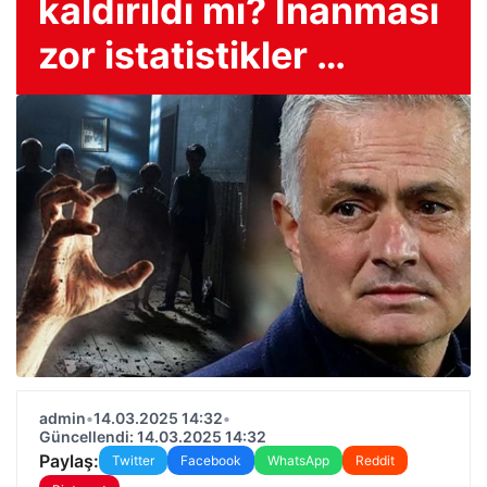
kaldırıldı mı? İnanması
zor istatistikler …
admin
•
14.03.2025 14:32
•
Güncellendi: 14.03.2025 14:32
Paylaş:
Twitter
Facebook
WhatsApp
Reddit