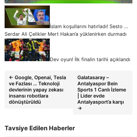
İslam koşullarını hatırladı! Sesto …
Serdar Ali Çelikler Mert Hakan’a yüklenirken durmadı
Dev oyun! İlk finalin tarihi açıklandı
← Google, Openai, Tesla
Galatasaray –
ve Fazlası … Teknoloji
Antalyaspor Bein
devlerinin yapay zekası
Sports 1 Canlı İzleme
insansı robotlara
| Lider evde
dönüştürüldü
Antalyasport’a karşı
→
Tavsiye Edilen Haberler