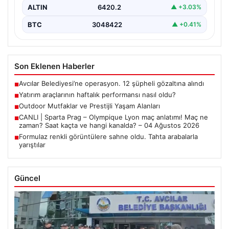
EUR
55.01
▲ +0.28%
ALTIN
6420.2
▲ +3.03%
BTC
3048422
▲ +0.41%
Son Eklenen Haberler
Avcılar Belediyesi’ne operasyon. 12 şüpheli gözaltına alındı
■
Yatırım araçlarının haftalık performansı nasıl oldu?
■
Outdoor Mutfaklar ve Prestijli Yaşam Alanları
■
CANLI | Sparta Prag – Olympique Lyon maç anlatımı! Maç ne
■
zaman? Saat kaçta ve hangi kanalda? – 04 Ağustos 2026
Formulaz renkli görüntülere sahne oldu. Tahta arabalarla
■
yarıştılar
Güncel