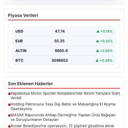
05.08.2026
Yatırım araçlarının haftalık performansı
Piyasa Verileri
nasıl oldu?
USD
47.74
▲ +0.18%
EUR
55.25
▲ +0.32%
ALTIN
6660.6
▲ +2.59%
BTC
3096653
▲ +0.39%
Son Eklenen Haberler
Kapadokya Motor Sporları Kompleksi’nde Resmi Yarışlara Start
■
Verildi
Holding Patronuna Yasa Dışı Bahis ve Malvarlığına El Koyma
■
Operasyonu
MASAK Raporunda Ahbap Derneği’ne Yapılan Ünlü Bağışları
■
ve Soruşturmanın Detayları
Avcılar Belediyesi’ne operasyon. 12 şüpheli gözaltına alındı
■