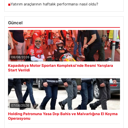
Yatırım araçlarının haftalık performansı nasıl oldu?
■
Güncel
08/08/2026
Kapadokya Motor Sporları Kompleksi’nde Resmi Yarışlara
Start Verildi
07/08/2026
Holding Patronuna Yasa Dışı Bahis ve Malvarlığına El Koyma
Operasyonu