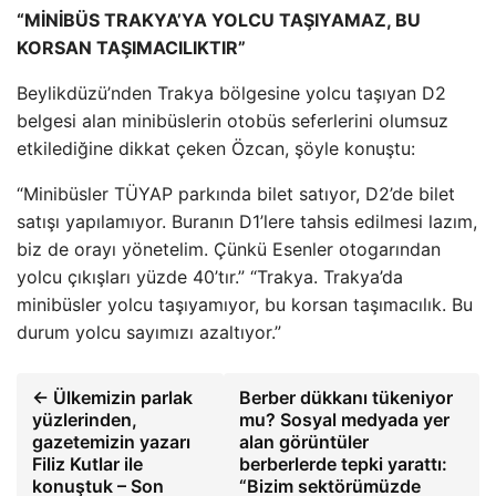
“MİNİBÜS TRAKYA’YA YOLCU TAŞIYAMAZ, BU
KORSAN TAŞIMACILIKTIR”
Beylikdüzü’nden Trakya bölgesine yolcu taşıyan D2
belgesi alan minibüslerin otobüs seferlerini olumsuz
etkilediğine dikkat çeken Özcan, şöyle konuştu:
“Minibüsler TÜYAP parkında bilet satıyor, D2’de bilet
satışı yapılamıyor. Buranın D1’lere tahsis edilmesi lazım,
biz de orayı yönetelim. Çünkü Esenler otogarından
yolcu çıkışları yüzde 40’tır.” “Trakya. Trakya’da
minibüsler yolcu taşıyamıyor, bu korsan taşımacılık. Bu
durum yolcu sayımızı azaltıyor.”
← Ülkemizin parlak
Berber dükkanı tükeniyor
yüzlerinden,
mu? Sosyal medyada yer
gazetemizin yazarı
alan görüntüler
Filiz Kutlar ile
berberlerde tepki yarattı:
konuştuk – Son
“Bizim sektörümüzde