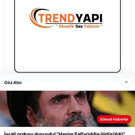
×
Göz Atın
Trend Yapı Akustik
18/04/2026
Web sitemizi nasıl kullandığınızı daha iyi anlayabilmek,
Güncel Haberler
deneyiminizi kişiselleştirmek ve geliştirmek amacıyla çerezler
kullanıyoruz.
Çerez Politikamız
İsrail ordusu duyurdu! “Haşim Safiyüddin öldürüldü”