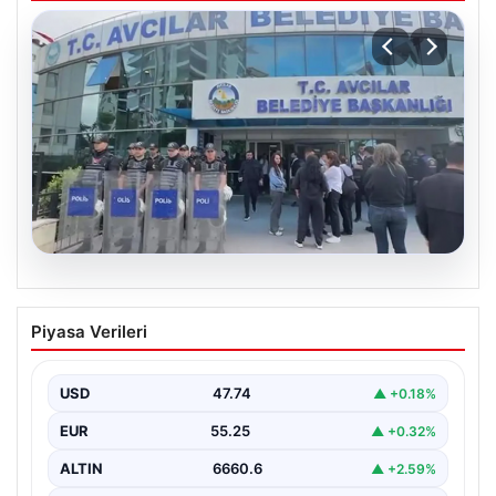
05.08.2026
Avcılar Belediyesi’ne operasyon. 12
Piyasa Verileri
şüpheli gözaltına alındı
USD
47.74
▲ +0.18%
EUR
55.25
▲ +0.32%
ALTIN
6660.6
▲ +2.59%