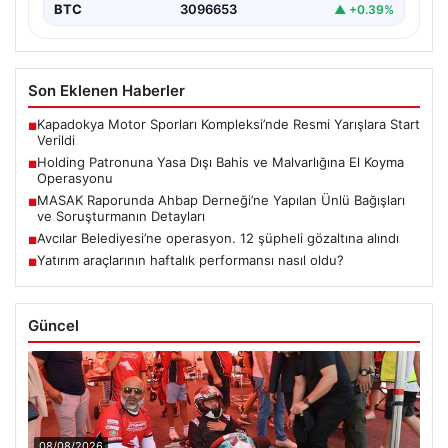
BTC
3096653
▲ +0.39%
Son Eklenen Haberler
Kapadokya Motor Sporları Kompleksi’nde Resmi Yarışlara Start
■
Verildi
Holding Patronuna Yasa Dışı Bahis ve Malvarlığına El Koyma
■
Operasyonu
MASAK Raporunda Ahbap Derneği’ne Yapılan Ünlü Bağışları
■
ve Soruşturmanın Detayları
Avcılar Belediyesi’ne operasyon. 12 şüpheli gözaltına alındı
■
Yatırım araçlarının haftalık performansı nasıl oldu?
■
Güncel
08/08/2026