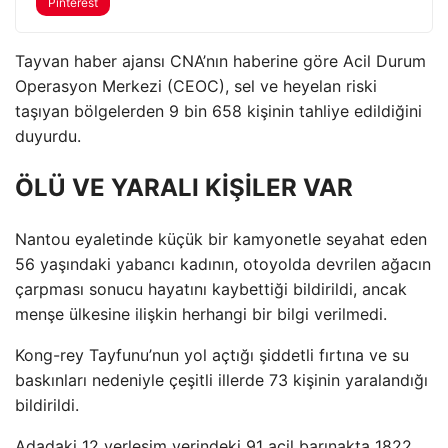
Pinterest
Tayvan haber ajansı CNA’nın haberine göre Acil Durum
Operasyon Merkezi (CEOC), sel ve heyelan riski
taşıyan bölgelerden 9 bin 658 kişinin tahliye edildiğini
duyurdu.
ÖLÜ VE YARALI KİŞİLER VAR
Nantou eyaletinde küçük bir kamyonetle seyahat eden
56 yaşındaki yabancı kadının, otoyolda devrilen ağacın
çarpması sonucu hayatını kaybettiği bildirildi, ancak
menşe ülkesine ilişkin herhangi bir bilgi verilmedi.
Kong-rey Tayfunu’nun yol açtığı şiddetli fırtına ve su
baskınları nedeniyle çeşitli illerde 73 kişinin yaralandığı
bildirildi.
Adadaki 12 yerleşim yerindeki 91 acil barınakta 1822