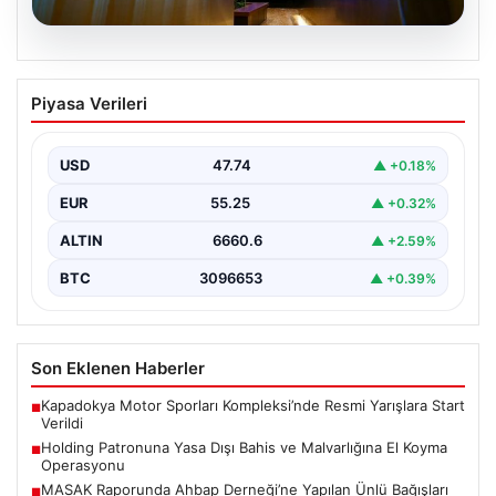
05.08.2026
Yatırım araçlarının haftalık performansı
Piyasa Verileri
nasıl oldu?
USD
47.74
▲ +0.18%
EUR
55.25
▲ +0.32%
ALTIN
6660.6
▲ +2.59%
BTC
3096653
▲ +0.39%
Son Eklenen Haberler
Kapadokya Motor Sporları Kompleksi’nde Resmi Yarışlara Start
■
Verildi
Holding Patronuna Yasa Dışı Bahis ve Malvarlığına El Koyma
■
Operasyonu
MASAK Raporunda Ahbap Derneği’ne Yapılan Ünlü Bağışları
■