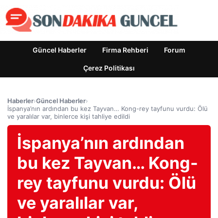
Güncel Haberler
Firma Rehberi
Forum
Çerez Politikası
Haberler
›
Güncel Haberler
›
İspanya’nın ardından bu kez Tayvan… Kong-rey tayfunu vurdu: Ölü
ve yaralılar var, binlerce kişi tahliye edildi
İspanya’nın ardından
bu kez Tayvan… Kong-
rey tayfunu vurdu: Ölü
ve yaralılar var,