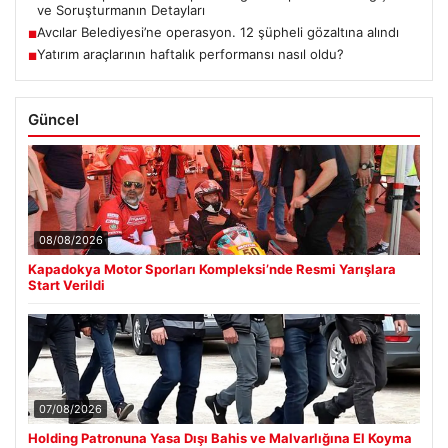
ve Soruşturmanın Detayları
Avcılar Belediyesi’ne operasyon. 12 şüpheli gözaltına alındı
■
Yatırım araçlarının haftalık performansı nasıl oldu?
■
Güncel
08/08/2026
Kapadokya Motor Sporları Kompleksi’nde Resmi Yarışlara
Start Verildi
07/08/2026
Holding Patronuna Yasa Dışı Bahis ve Malvarlığına El Koyma