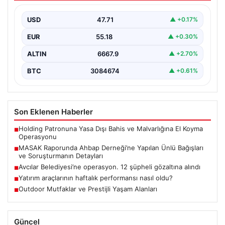
USD
47.71
▲ +0.17%
EUR
55.18
▲ +0.30%
ALTIN
6667.9
▲ +2.70%
BTC
3084674
▲ +0.61%
Son Eklenen Haberler
Holding Patronuna Yasa Dışı Bahis ve Malvarlığına El Koyma
■
Operasyonu
MASAK Raporunda Ahbap Derneği’ne Yapılan Ünlü Bağışları
■
ve Soruşturmanın Detayları
Avcılar Belediyesi’ne operasyon. 12 şüpheli gözaltına alındı
■
Yatırım araçlarının haftalık performansı nasıl oldu?
■
Outdoor Mutfaklar ve Prestijli Yaşam Alanları
■
Güncel