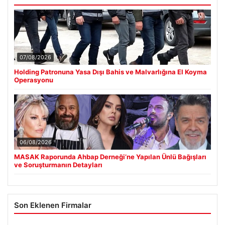
07/08/2026
Holding Patronuna Yasa Dışı Bahis ve Malvarlığına El Koyma
Operasyonu
06/08/2026
MASAK Raporunda Ahbap Derneği’ne Yapılan Ünlü Bağışları
ve Soruşturmanın Detayları
Son Eklenen Firmalar