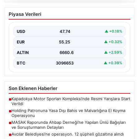
06.08.2026
MASAK Raporunda Ahbap Derneği’ne
Piyasa Verileri
Yapılan Ünlü Bağışları ve Soruşturmanın
Detayları
USD
47.74
▲ +0.18%
Ahbap Derneği’ne yönelik devam eden soruşturma
kapsamında, derneğe gelen bağışların ayrıntılı
EUR
55.25
▲ +0.32%
incelemesi yapıldı. Mali…
ALTIN
6660.6
▲ +2.59%
BTC
3096653
▲ +0.39%
Son Eklenen Haberler
Kapadokya Motor Sporları Kompleksi’nde Resmi Yarışlara Start
■
Verildi
Holding Patronuna Yasa Dışı Bahis ve Malvarlığına El Koyma
■
Operasyonu
MASAK Raporunda Ahbap Derneği’ne Yapılan Ünlü Bağışları
■
ve Soruşturmanın Detayları
Avcılar Belediyesi’ne operasyon. 12 şüpheli gözaltına alındı
■