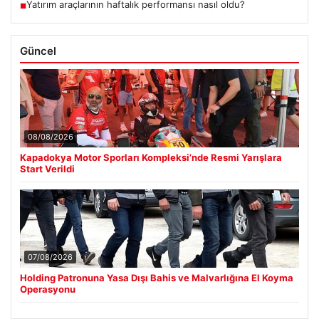
Yatırım araçlarının haftalık performansı nasıl oldu?
■
Güncel
08/08/2026
Kapadokya Motor Sporları Kompleksi’nde Resmi Yarışlara
Start Verildi
07/08/2026
Holding Patronuna Yasa Dışı Bahis ve Malvarlığına El Koyma
Operasyonu