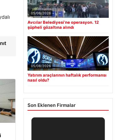
05/08/2026
ydalı
Avcılar Belediyesi’ne operasyon. 12
şüpheli gözaltına alındı
nıt
05/08/2026
Yatırım araçlarının haftalık performansı
nasıl oldu?
Son Eklenen Firmalar
i