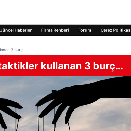
Güncel Haberler
Firma Rehberi
Forum
Çerez Politikas
kullanan 3 burç…
k taktikler kullanan 3 burç…