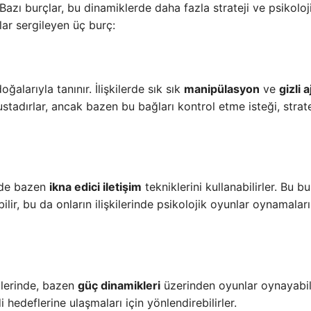
 Bazı burçlar, bu dinamiklerde daha fazla strateji ve psikoloj
nlar sergileyen üç burç:
ğalarıyla tanınır. İlişkilerde sık sık
manipülasyon
ve
gizli 
tadırlar, ancak bazen bu bağları kontrol etme isteği, strate
rinde bazen
ikna edici iletişim
tekniklerini kullanabilirler. Bu bu
bilir, bu da onların ilişkilerinde psikolojik oyunlar oynamalar
kilerinde, bazen
güç dinamikleri
üzerinden oyunlar oynayabili
i hedeflerine ulaşmaları için yönlendirebilirler.