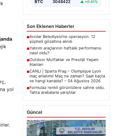
BTC
3048422
▲ +0.41%
ik
Son Eklenen Haberler
Avcılar Belediyesi’ne operasyon. 12
■
ajanda
şüpheli gözaltına alındı
jik
Yatırım araçlarının haftalık performansı
■
nasıl oldu?
Outdoor Mutfaklar ve Prestijli Yaşam
■
Alanları
CANLI | Sparta Prag – Olympique Lyon
■
maç anlatımı! Maç ne zaman? Saat kaçta
ve hangi kanalda? – 04 Ağustos 2026
rç,
Formulaz renkli görüntülere sahne oldu.
ına yol
■
Tahta arabalarla yarıştılar
Güncel
rler.