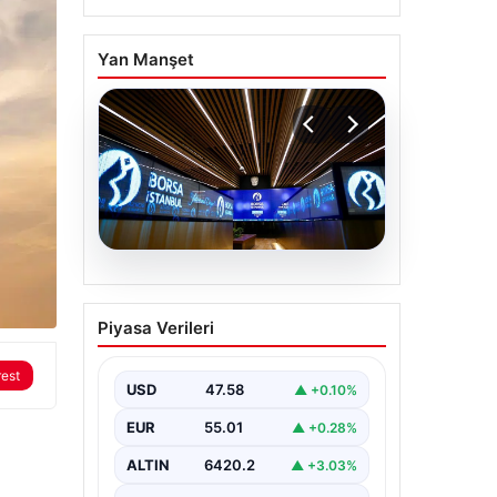
Yan Manşet
05.08.2026
Yatırım araçlarının
Piyasa Verileri
haftalık performansı
nasıl oldu?
rest
USD
47.58
▲ +0.10%
EUR
55.01
▲ +0.28%
ALTIN
6420.2
▲ +3.03%