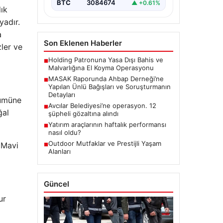
BTC
3084674
▲ +0.61%
dık
yadır.
a
Son Eklenen Haberler
zler ve
Holding Patronuna Yasa Dışı Bahis ve
■
Malvarlığına El Koyma Operasyonu
MASAK Raporunda Ahbap Derneği’ne
■
Yapılan Ünlü Bağışları ve Soruşturmanın
Detayları
çümüne
Avcılar Belediyesi’ne operasyon. 12
■
ğal
şüpheli gözaltına alındı
Yatırım araçlarının haftalık performansı
■
nasıl oldu?
Outdoor Mutfaklar ve Prestijli Yaşam
 Mavi
■
Alanları
Güncel
ur