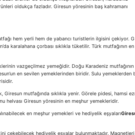
ürünleri oldukça fazladır. Giresun yöresinin baş kahramanı
ağı hem yerli hem de yabancı turistlerin ilgisini çekiyor. G
’da karalahana çorbası sıklıkla tüketilir. Türk mutfağının en
klerinin vazgeçilmez yemeğidir. Doğu Karadeniz mutfağının
sun’un en sevilen yemeklerinden biridir. Sulu yemeklerden b
sidir.
k, Giresun mutfağında sıklıkla yenir. Görele pidesi, hamsi e
unu helvası Giresun yöresinin en meşhur yemekleridir.
Gires
ini çekebilecek hediyelik eşyalar bulunmaktadır. Magnetleri