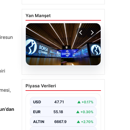
Yan Manşet
iresun
iri
05.08.2026
Yatırım araçlarının
Piyasa Verileri
haftalık performansı
zmesi,
nasıl oldu?
USD
47.71
▲ +0.17%
un’dan
EUR
55.18
▲ +0.30%
ALTIN
6667.9
▲ +2.70%