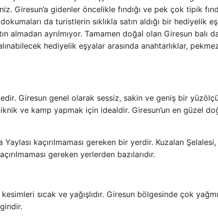
niz. Giresun’a gidenler öncelikle fındığı ve pek çok tipik fın
okumaları da turistlerin sıklıkla satın aldığı bir hediyelik eş
satın almadan ayrılmıyor. Tamamen doğal olan Giresun balı d
alınabilecek hediyelik eşyalar arasında anahtarlıklar, pekme
tedir. Giresun genel olarak sessiz, sakin ve geniş bir yüzöl
ı piknik ve kamp yapmak için idealdir. Giresun’un en güzel do
a Yaylası kaçırılmaması gereken bir yerdir. Kuzalan Şelalesi,
kaçırılmaması gereken yerlerden bazılarıdır.
yı kesimleri sıcak ve yağışlıdır. Giresun bölgesinde çok yağm
gindir.