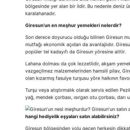
bölgesinde yer alan bir ildir. Bu nedenle deniz 
karalahanadır.
Giresun’un en meşhur yemekleri nelerdir?
Son derece doyurucu olduğu bilinen Giresun mutf
mutfağı ekonomik açıdan da avantajlıdır. Giresun
popüler tel kadayıfı da Giresun yöresine aittir.
Lahana dolması da çok lezzetlidir, akşam yeme
vazgeçilmez malzemelerinden hamsili pilav, Gire
olan kızarmış fasulye turşusu yöre halkının favori
Turşu veya atıştırmalık olarak servis edilen Pezi
yağ, mendek çorbası, ısırgan otu çorbası, darı 
hangi hediyelik eşyaları satın alabilirsiniz?
Giresun bölgesinden yolu geçen herkesin dikkat