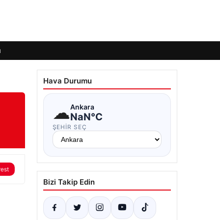
ı
Hava Durumu
☁
Ankara
NaN°C
ŞEHIR SEÇ
rest
Bizi Takip Edin