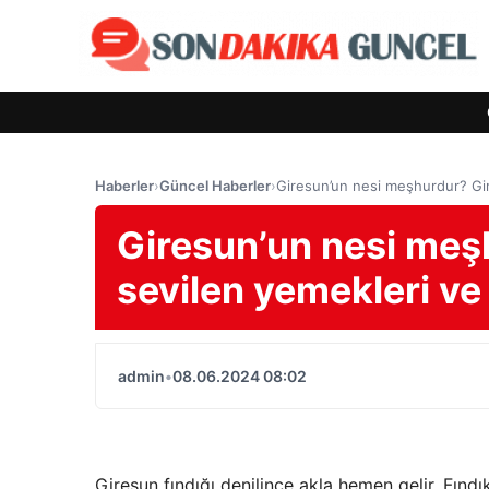
Haberler
›
Güncel Haberler
›
Giresun’un nesi meşhurdur? Gir
Giresun’un nesi meş
sevilen yemekleri ve
admin
•
08.06.2024 08:02
Giresun fındığı denilince akla hemen gelir. Fınd