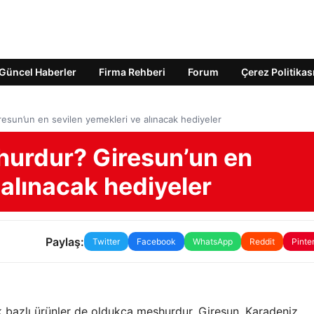
Güncel Haberler
Firma Rehberi
Forum
Çerez Politikas
esun’un en sevilen yemekleri ve alınacak hediyeler
hurdur? Giresun’un en
 alınacak hediyeler
Paylaş:
Twitter
Facebook
WhatsApp
Reddit
Pinte
ık bazlı ürünler de oldukça meşhurdur. Giresun, Karadeniz