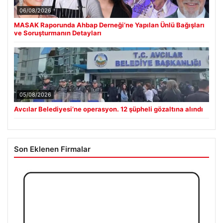
06/08/2026
MASAK Raporunda Ahbap Derneği’ne Yapılan Ünlü Bağışları
ve Soruşturmanın Detayları
05/08/2026
Avcılar Belediyesi’ne operasyon. 12 şüpheli gözaltına alındı
Son Eklenen Firmalar