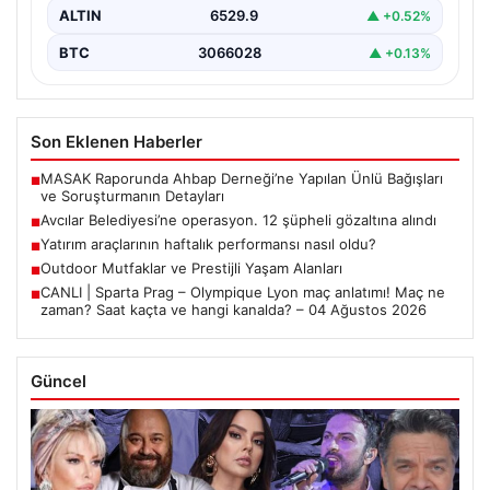
ALTIN
6529.9
▲ +0.52%
BTC
3066028
▲ +0.13%
Son Eklenen Haberler
MASAK Raporunda Ahbap Derneği’ne Yapılan Ünlü Bağışları
■
ve Soruşturmanın Detayları
Avcılar Belediyesi’ne operasyon. 12 şüpheli gözaltına alındı
■
Yatırım araçlarının haftalık performansı nasıl oldu?
■
Outdoor Mutfaklar ve Prestijli Yaşam Alanları
■
CANLI | Sparta Prag – Olympique Lyon maç anlatımı! Maç ne
■
zaman? Saat kaçta ve hangi kanalda? – 04 Ağustos 2026
Güncel