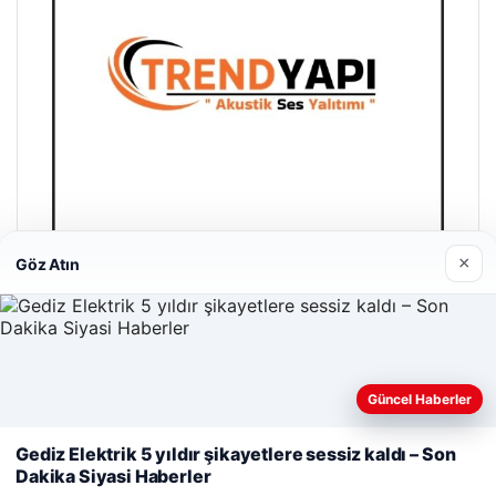
×
Göz Atın
Trend Yapı Akustik
18/04/2026
Güncel Haberler
Web sitemizi nasıl kullandığınızı daha iyi anlayabilmek,
deneyiminizi kişiselleştirmek ve geliştirmek amacıyla çerezler
Gediz Elektrik 5 yıldır şikayetlere sessiz kaldı – Son
kullanıyoruz.
Çerez Politikamız
Dakika Siyasi Haberler
Reddet
Kabul Et