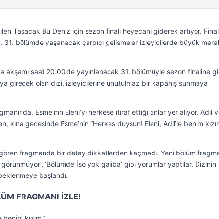
ilen Taşacak Bu Deniz için sezon finali heyecanı giderek artıyor. Final
n, 31. bölümde yaşanacak çarpıcı gelişmeler izleyicilerde büyük mera
 akşamı saat 20.00’de yayınlanacak 31. bölümüyle sezon finaline gi
ya girecek olan dizi, izleyicilerine unutulmaz bir kapanış sunmaya
anında, Esme’nin Eleni’yi herkese itiraf ettiği anlar yer alıyor. Adil v
en, kına gecesinde Esme’nin “Herkes duysun! Eleni, Adil’le benim kızı
i gören fragmanda bir detay dikkatlerden kaçmadı. Yeni bölüm fragma
 görünmüyor’, ‘Bölümde İso yok galiba’ gibi yorumlar yaptılar. Dizinin 
beklenmeye başlandı.
LÜM FRAGMANI İZLE!
le benim kızım.”