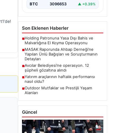
BTC
3096653
▲ +0.39%
t1’de!
Son Eklenen Haberler
Holding Patronuna Yasa Dışı Bahis ve
■
Malvarlığına El Koyma Operasyonu
MASAK Raporunda Ahbap Derneği’ne
■
Yapılan Ünlü Bağışları ve Soruşturmanın
Detayları
Avcılar Belediyesi’ne operasyon. 12
■
şüpheli gözaltına alındı
Yatırım araçlarının haftalık performansı
■
nasıl oldu?
Outdoor Mutfaklar ve Prestijli Yaşam
■
Alanları
Güncel