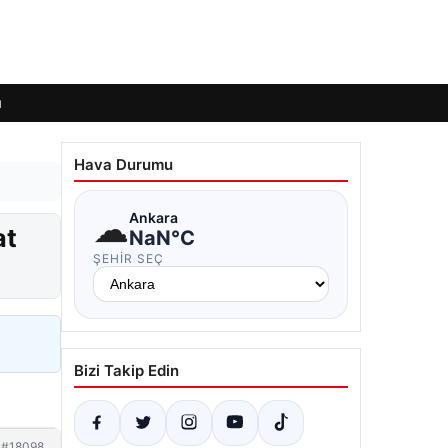
ı
Hava Durumu
☁
Ankara
at
NaN°C
ŞEHIR SEÇ
Bizi Takip Edin
#18098