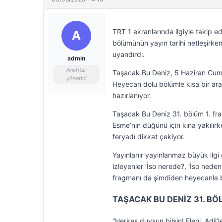
TRT 1 ekranlarında ilgiyle takip ed
A
bölümünün yayın tarihi netleşirke
uyandırdı.
admin
Anahtar
Taşacak Bu Deniz, 5 Haziran Cuma
yönetici
Heyecan dolu bölümle kısa bir ara
hazırlanıyor.
Taşacak Bu Deniz 31. bölüm 1. fragm
Esme’nin düğünü için kına yakılırk
feryadı dikkat çekiyor.
Yayınlanır yayınlanmaz büyük ilg
izleyenler ‘İso nerede?, ‘İso neden
fragmanı da şimdiden heyecanla 
TAŞACAK BU DENİZ 31. BÖ
“Herkes duysun bilsin! Eleni, Adil’