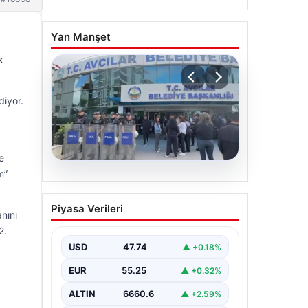
Yan Manşet
k
diyor.
e
m”
05.08.2026
Avcılar Belediyesi’ne
Piyasa Verileri
operasyon. 12 şüpheli
nını
gözaltına alındı
2.
USD
47.74
▲ +0.18%
EUR
55.25
▲ +0.32%
ALTIN
6660.6
▲ +2.59%