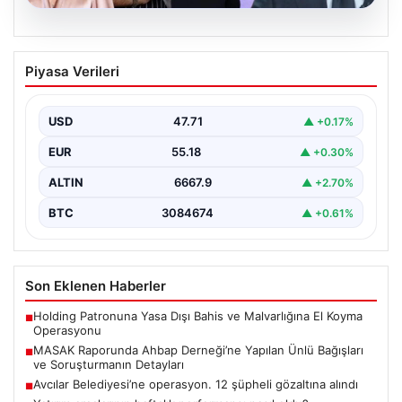
06.08.2026
MASAK Raporunda Ahbap Derneği’ne
Piyasa Verileri
Yapılan Ünlü Bağışları ve Soruşturmanın
Detayları
USD
47.71
▲ +0.17%
Ahbap Derneği'ne yönelik devam eden soruşturma
kapsamında, derneğe gelen bağışların ayrıntılı
EUR
55.18
▲ +0.30%
incelemesi yapıldı. Mali…
ALTIN
6667.9
▲ +2.70%
BTC
3084674
▲ +0.61%
Son Eklenen Haberler
Holding Patronuna Yasa Dışı Bahis ve Malvarlığına El Koyma
■
Operasyonu
MASAK Raporunda Ahbap Derneği’ne Yapılan Ünlü Bağışları
■
ve Soruşturmanın Detayları
Avcılar Belediyesi’ne operasyon. 12 şüpheli gözaltına alındı
■