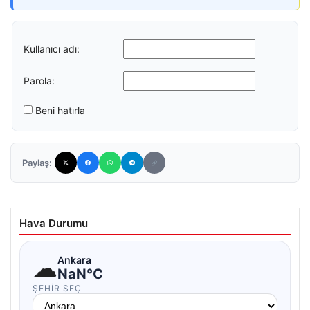
Kullanıcı adı:
Parola:
Beni hatırla
Paylaş:
Hava Durumu
☁
Ankara
NaN°C
ŞEHIR SEÇ