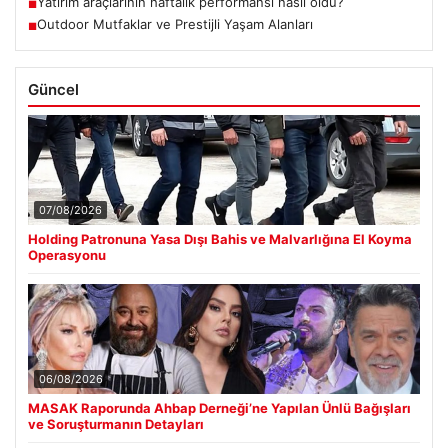
Yatırım araçlarının haftalık performansı nasıl oldu?
■
Outdoor Mutfaklar ve Prestijli Yaşam Alanları
■
Güncel
07/08/2026
Holding Patronuna Yasa Dışı Bahis ve Malvarlığına El Koyma
Operasyonu
06/08/2026
MASAK Raporunda Ahbap Derneği’ne Yapılan Ünlü Bağışları
ve Soruşturmanın Detayları