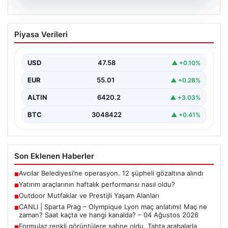
05.08.2026
Yatırım araçlarının haftalık performansı
Piyasa Verileri
nasıl oldu?
USD
47.58
▲ +0.10%
EUR
55.01
▲ +0.28%
ALTIN
6420.2
▲ +3.03%
BTC
3048422
▲ +0.41%
Son Eklenen Haberler
Avcılar Belediyesi’ne operasyon. 12 şüpheli gözaltına alındı
■
Yatırım araçlarının haftalık performansı nasıl oldu?
■
Outdoor Mutfaklar ve Prestijli Yaşam Alanları
■
CANLI | Sparta Prag – Olympique Lyon maç anlatımı! Maç ne
■
zaman? Saat kaçta ve hangi kanalda? – 04 Ağustos 2026
Formulaz renkli görüntülere sahne oldu. Tahta arabalarla
■