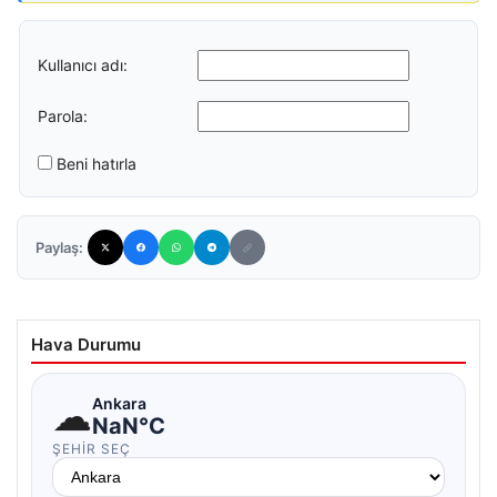
Kullanıcı adı:
Parola:
Beni hatırla
Paylaş:
Hava Durumu
☁
Ankara
NaN°C
ŞEHIR SEÇ