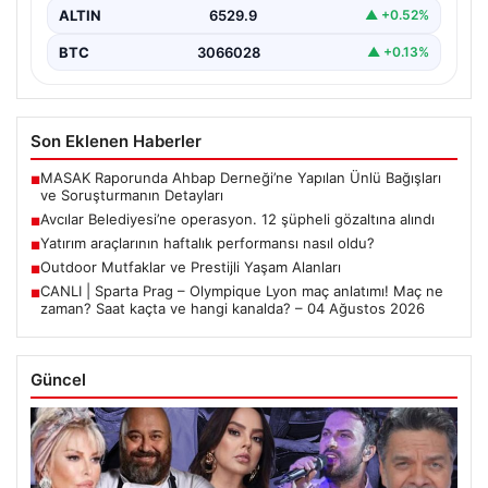
ALTIN
6529.9
▲ +0.52%
BTC
3066028
▲ +0.13%
Son Eklenen Haberler
MASAK Raporunda Ahbap Derneği’ne Yapılan Ünlü Bağışları
■
ve Soruşturmanın Detayları
Avcılar Belediyesi’ne operasyon. 12 şüpheli gözaltına alındı
■
Yatırım araçlarının haftalık performansı nasıl oldu?
■
Outdoor Mutfaklar ve Prestijli Yaşam Alanları
■
CANLI | Sparta Prag – Olympique Lyon maç anlatımı! Maç ne
■
zaman? Saat kaçta ve hangi kanalda? – 04 Ağustos 2026
Güncel