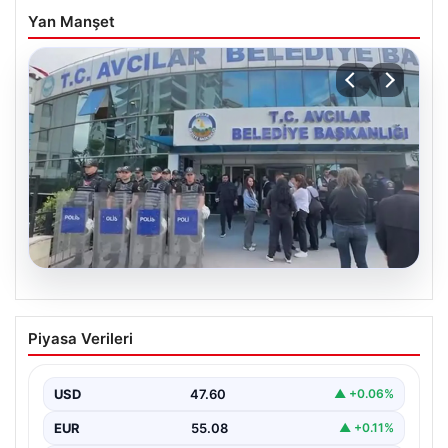
Yan Manşet
05.08.2026
Avcılar Belediyesi’ne operasyon. 12
Piyasa Verileri
şüpheli gözaltına alındı
USD
47.60
▲ +0.06%
EUR
55.08
▲ +0.11%