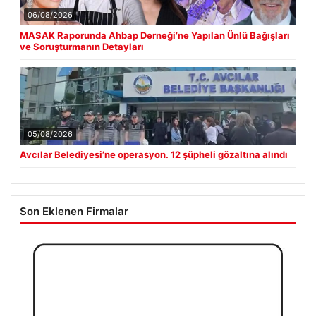
06/08/2026
MASAK Raporunda Ahbap Derneği’ne Yapılan Ünlü Bağışları
ve Soruşturmanın Detayları
05/08/2026
Avcılar Belediyesi’ne operasyon. 12 şüpheli gözaltına alındı
Son Eklenen Firmalar