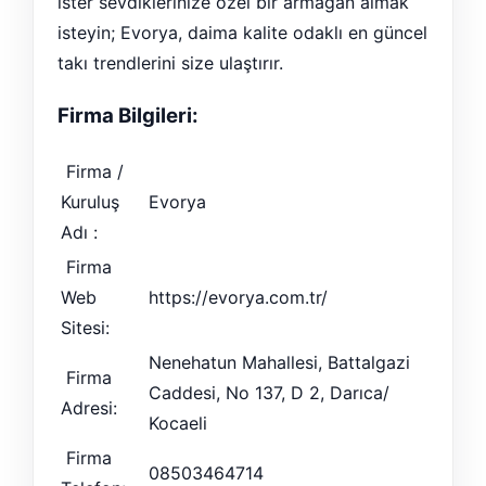
ister sevdiklerinize özel bir armağan almak
isteyin; Evorya, daima kalite odaklı en güncel
takı trendlerini size ulaştırır.
Firma Bilgileri:
Firma /
Kuruluş
Evorya
Adı :
Firma
Web
https://evorya.com.tr/
Sitesi:
Nenehatun Mahallesi, Battalgazi
Firma
Caddesi, No 137, D 2, Darıca/
Adresi:
Kocaeli
Firma
08503464714