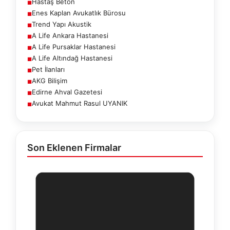
Hastaş Beton
■
Enes Kaplan Avukatlık Bürosu
■
Trend Yapı Akustik
■
A Life Ankara Hastanesi
■
A Life Pursaklar Hastanesi
■
A Life Altındağ Hastanesi
■
Pet İlanları
■
AKG Bilişim
■
Edirne Ahval Gazetesi
■
Avukat Mahmut Rasul UYANIK
■
Son Eklenen Firmalar