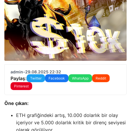
admin
•
29.08.2025 22:32
Paylaş:
Twitter
Facebook
WhatsApp
Reddit
Pinterest
Öne çıkan:
ETH grafiğindeki artış, 10.000 dolarlık bir olay
içeriyor ve 5.000 dolarlık kritik bir direnç seviyesi
olarak görülüyor.