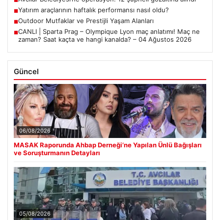
Yatırım araçlarının haftalık performansı nasıl oldu?
■
Outdoor Mutfaklar ve Prestijli Yaşam Alanları
■
CANLI | Sparta Prag – Olympique Lyon maç anlatımı! Maç ne
■
zaman? Saat kaçta ve hangi kanalda? – 04 Ağustos 2026
Güncel
06/08/2026
MASAK Raporunda Ahbap Derneği’ne Yapılan Ünlü Bağışları
ve Soruşturmanın Detayları
05/08/2026