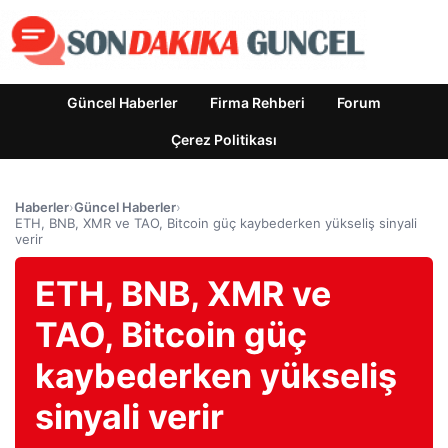
Güncel Haberler
Firma Rehberi
Forum
Çerez Politikası
Haberler
›
Güncel Haberler
›
ETH, BNB, XMR ve TAO, Bitcoin güç kaybederken yükseliş sinyali
verir
ETH, BNB, XMR ve
TAO, Bitcoin güç
kaybederken yükseliş
sinyali verir