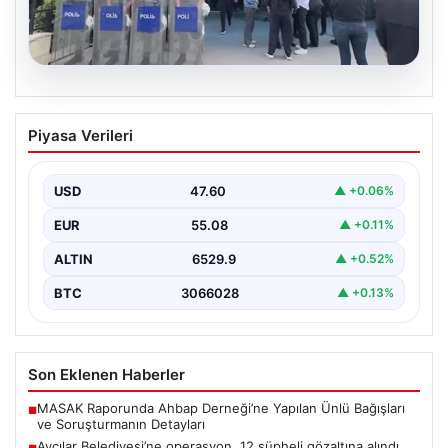
05.08.2026
Avcılar Belediyesi’ne operasyon. 12
Piyasa Verileri
şüpheli gözaltına alındı
USD
47.60
▲ +0.06%
EUR
55.08
▲ +0.11%
ALTIN
6529.9
▲ +0.52%
BTC
3066028
▲ +0.13%
Son Eklenen Haberler
MASAK Raporunda Ahbap Derneği’ne Yapılan Ünlü Bağışları
■
ve Soruşturmanın Detayları
Avcılar Belediyesi’ne operasyon. 12 şüpheli gözaltına alındı
■