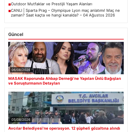
Outdoor Mutfaklar ve Prestijli Yaşam Alanları
■
CANLI | Sparta Prag – Olympique Lyon maç anlatımı! Maç ne
■
zaman? Saat kaçta ve hangi kanalda? – 04 Ağustos 2026
Güncel
06/08/2026
MASAK Raporunda Ahbap Derneği’ne Yapılan Ünlü Bağışları
ve Soruşturmanın Detayları
05/08/2026
Avcılar Belediyesi’ne operasyon. 12 şüpheli gözaltına alındı