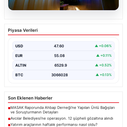
05.08.2026
Yatırım araçlarının haftalık performansı
Piyasa Verileri
nasıl oldu?
USD
47.60
▲ +0.06%
EUR
55.08
▲ +0.11%
ALTIN
6529.9
▲ +0.52%
BTC
3066028
▲ +0.13%
Son Eklenen Haberler
MASAK Raporunda Ahbap Derneği’ne Yapılan Ünlü Bağışları
■
ve Soruşturmanın Detayları
Avcılar Belediyesi’ne operasyon. 12 şüpheli gözaltına alındı
■
Yatırım araçlarının haftalık performansı nasıl oldu?
■