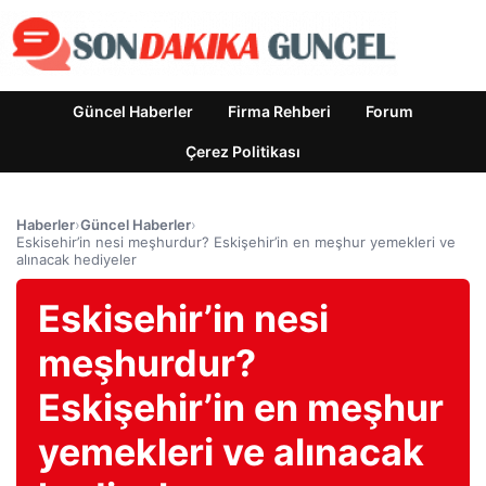
Güncel Haberler
Firma Rehberi
Forum
Çerez Politikası
Haberler
›
Güncel Haberler
›
Eskisehir’in nesi meşhurdur? Eskişehir’in en meşhur yemekleri ve
alınacak hediyeler
Eskisehir’in nesi
meşhurdur?
Eskişehir’in en meşhur
yemekleri ve alınacak