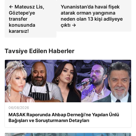
← Mateusz Lis,
Yunanistan’da havai fişek
Göztepe’ye
atarak orman yangınına
transfer
neden olan 13 kişi adliyeye
konusunda
çıktı →
kararsız!
Tavsiye Edilen Haberler
06/08/2026
MASAK Raporunda Ahbap Derneği’ne Yapılan Ünlü
Bağışları ve Soruşturmanın Detayları