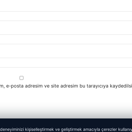
m, e-posta adresim ve site adresim bu tarayıcıya kaydedilsi
 deneyiminizi kişiselleştirmek ve geliştirmek amacıyla çerezler kullan