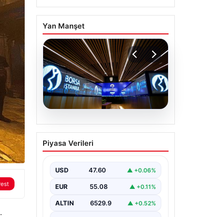
Yan Manşet
05.08.2026
Yatırım araçlarının
Piyasa Verileri
haftalık performansı
nasıl oldu?
USD
47.60
▲ +0.06%
rest
EUR
55.08
▲ +0.11%
ALTIN
6529.9
▲ +0.52%
.