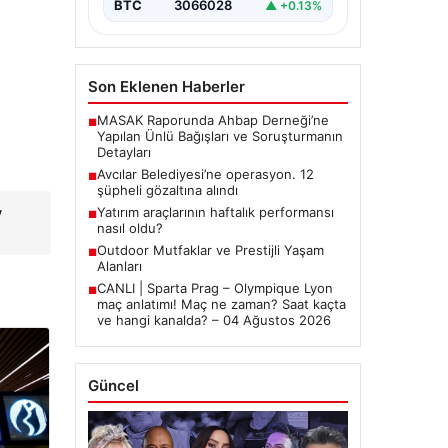
BTC
3066028
▲ +0.13%
Son Eklenen Haberler
MASAK Raporunda Ahbap Derneği’ne
■
Yapılan Ünlü Bağışları ve Soruşturmanın
Detayları
Avcılar Belediyesi’ne operasyon. 12
■
şüpheli gözaltına alındı
y
Yatırım araçlarının haftalık performansı
■
nasıl oldu?
Outdoor Mutfaklar ve Prestijli Yaşam
■
Alanları
CANLI | Sparta Prag – Olympique Lyon
■
maç anlatımı! Maç ne zaman? Saat kaçta
ve hangi kanalda? – 04 Ağustos 2026
Güncel