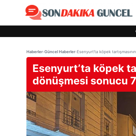
Haberler
›
Güncel Haberler
›
Esenyurt’ta köpek tartışmasını
Esenyurt’ta köpek t
dönüşmesi sonucu 7 