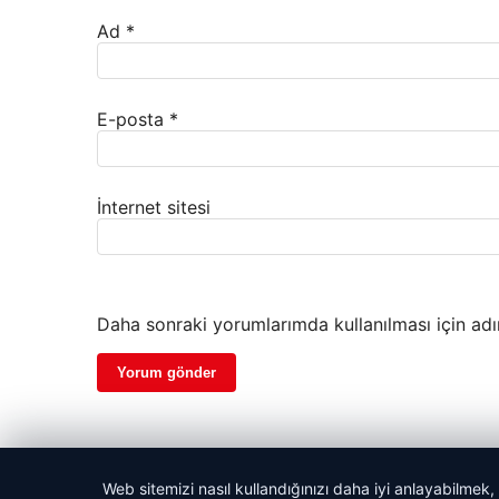
Ad
*
E-posta
*
İnternet sitesi
Daha sonraki yorumlarımda kullanılması için adı
Web sitemizi nasıl kullandığınızı daha iyi anlayabilmek,
© 2026 Son Dakika Güncel – Güncel Haberler