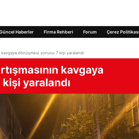
Güncel Haberler
Firma Rehberi
Forum
Çerez Politikas
n kavgaya dönüşmesi sonucu 7 kişi yaralandı
artışmasının kavgaya
kişi yaralandı