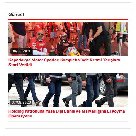
Güncel
08/08/2026
Kapadokya Motor Sporları Kompleksi’nde Resmi Yarışlara
Start Verildi
07/08/2026
Holding Patronuna Yasa Dışı Bahis ve Malvarlığına El Koyma
Operasyonu