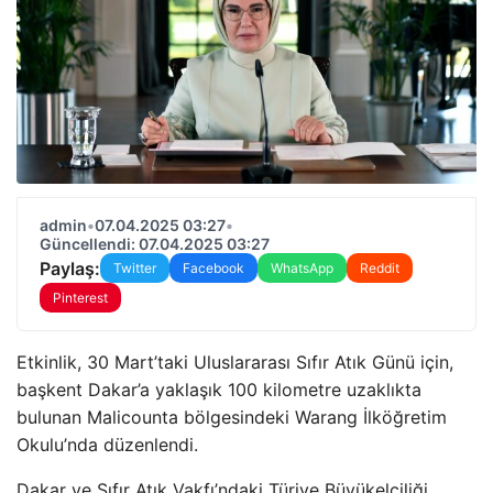
admin
•
07.04.2025 03:27
•
Güncellendi: 07.04.2025 03:27
Paylaş:
Twitter
Facebook
WhatsApp
Reddit
Pinterest
Etkinlik, 30 Mart’taki Uluslararası Sıfır Atık Günü için,
başkent Dakar’a yaklaşık 100 kilometre uzaklıkta
bulunan Malicounta bölgesindeki Warang İlköğretim
Okulu’nda düzenlendi.
Dakar ve Sıfır Atık Vakfı’ndaki Türiye Büyükelçiliği,