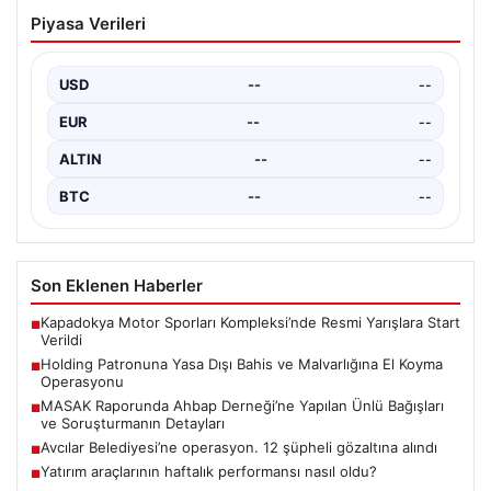
Outdoor Mutfaklar ve Prestijli Yaşam
Piyasa Verileri
Alanları
Doğal hava kültürü günümüzde ciddi bir değişim
göstermektedir. Baştan başa özel villalarda ikamet
USD
--
--
eden…
EUR
--
--
ALTIN
--
--
BTC
--
--
Son Eklenen Haberler
Kapadokya Motor Sporları Kompleksi’nde Resmi Yarışlara Start
■
Verildi
Holding Patronuna Yasa Dışı Bahis ve Malvarlığına El Koyma
■
Operasyonu
MASAK Raporunda Ahbap Derneği’ne Yapılan Ünlü Bağışları
■
ve Soruşturmanın Detayları
Avcılar Belediyesi’ne operasyon. 12 şüpheli gözaltına alındı
■
Yatırım araçlarının haftalık performansı nasıl oldu?
■