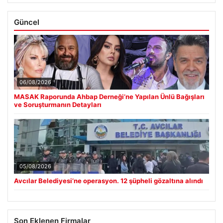
Güncel
06/08/2026
MASAK Raporunda Ahbap Derneği’ne Yapılan Ünlü Bağışları
ve Soruşturmanın Detayları
05/08/2026
Avcılar Belediyesi’ne operasyon. 12 şüpheli gözaltına alındı
Son Eklenen Firmalar