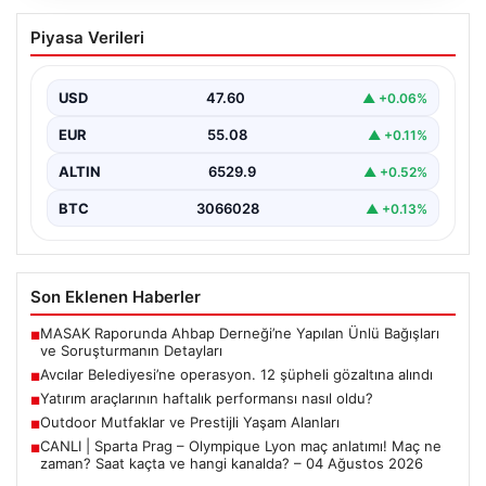
Piyasa Verileri
maç anlatımı! Maç ne zaman? Saat
kaçta ve hangi kanalda? – 04 Ağustos
2026
USD
47.60
▲ +0.06%
EUR
55.08
▲ +0.11%
ALTIN
6529.9
▲ +0.52%
BTC
3066028
▲ +0.13%
Son Eklenen Haberler
MASAK Raporunda Ahbap Derneği’ne Yapılan Ünlü Bağışları
■
ve Soruşturmanın Detayları
Avcılar Belediyesi’ne operasyon. 12 şüpheli gözaltına alındı
■
Yatırım araçlarının haftalık performansı nasıl oldu?
■
Outdoor Mutfaklar ve Prestijli Yaşam Alanları
■
CANLI | Sparta Prag – Olympique Lyon maç anlatımı! Maç ne
■
zaman? Saat kaçta ve hangi kanalda? – 04 Ağustos 2026