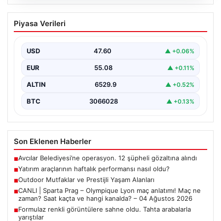
04.08.2026
Outdoor Mutfaklar ve Prestijli Yaşam
Piyasa Verileri
Alanları
Doğal hava kültürü günümüzde ciddi bir değişim
göstermektedir. Baştan başa özel villalarda ikamet
USD
47.60
▲ +0.06%
eden…
EUR
55.08
▲ +0.11%
ALTIN
6529.9
▲ +0.52%
BTC
3066028
▲ +0.13%
Son Eklenen Haberler
Avcılar Belediyesi’ne operasyon. 12 şüpheli gözaltına alındı
■
Yatırım araçlarının haftalık performansı nasıl oldu?
■
Outdoor Mutfaklar ve Prestijli Yaşam Alanları
■
CANLI | Sparta Prag – Olympique Lyon maç anlatımı! Maç ne
■
zaman? Saat kaçta ve hangi kanalda? – 04 Ağustos 2026
Formulaz renkli görüntülere sahne oldu. Tahta arabalarla
■
yarıştılar