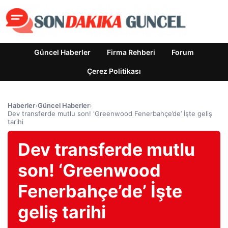
Güncel Haberler
Firma Rehberi
Forum
Çerez Politikası
Haberler
›
Güncel Haberler
›
Dev transferde mutlu son! ‘Greenwood Fenerbahçe’de’ İşte geliş
tarihi
Dev transferde mutlu
son! ‘Greenwood
Fenerbahçe’de’ İşte
geliş tarihi