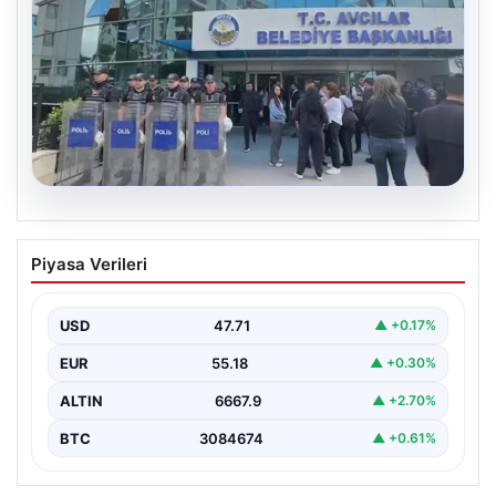
05.08.2026
Avcılar Belediyesi’ne operasyon. 12
Piyasa Verileri
şüpheli gözaltına alındı
USD
47.71
▲ +0.17%
EUR
55.18
▲ +0.30%
ALTIN
6667.9
▲ +2.70%
BTC
3084674
▲ +0.61%