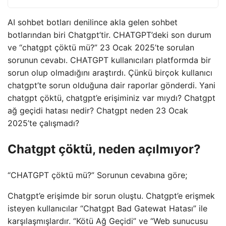
AI sohbet botları denilince akla gelen sohbet
botlarından biri Chatgpt’tir. CHATGPT’deki son durum
ve “chatgpt çöktü mü?” 23 Ocak 2025’te sorulan
sorunun cevabı. CHATGPT kullanıcıları platformda bir
sorun olup olmadığını araştırdı. Çünkü birçok kullanıcı
chatgpt’te sorun olduğuna dair raporlar gönderdi. Yani
chatgpt çöktü, chatgpt’e erişiminiz var mıydı? Chatgpt
ağ geçidi hatası nedir? Chatgpt neden 23 Ocak
2025’te çalışmadı?
Chatgpt çöktü, neden açılmıyor?
“CHATGPT çöktü mü?” Sorunun cevabına göre;
Chatgpt’e erişimde bir sorun oluştu. Chatgpt’e erişmek
isteyen kullanıcılar “Chatgpt Bad Gatewat Hatası” ile
karşılaşmışlardır. “Kötü Ağ Geçidi” ve “Web sunucusu