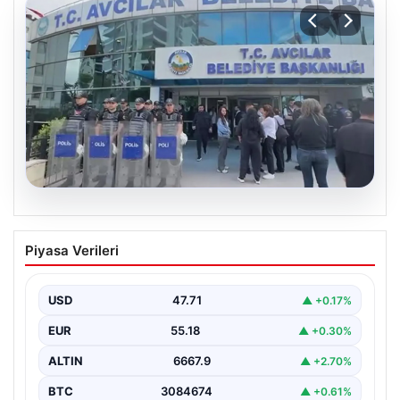
05.08.2026
Avcılar Belediyesi’ne operasyon. 12
Piyasa Verileri
şüpheli gözaltına alındı
USD
47.71
▲ +0.17%
EUR
55.18
▲ +0.30%
ALTIN
6667.9
▲ +2.70%
BTC
3084674
▲ +0.61%