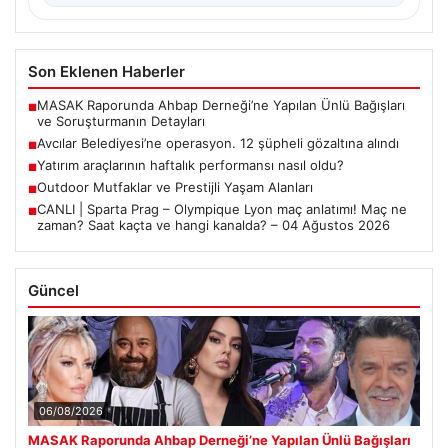
Son Eklenen Haberler
MASAK Raporunda Ahbap Derneği’ne Yapılan Ünlü Bağışları
■
ve Soruşturmanın Detayları
Avcılar Belediyesi’ne operasyon. 12 şüpheli gözaltına alındı
■
Yatırım araçlarının haftalık performansı nasıl oldu?
■
Outdoor Mutfaklar ve Prestijli Yaşam Alanları
■
CANLI | Sparta Prag – Olympique Lyon maç anlatımı! Maç ne
■
zaman? Saat kaçta ve hangi kanalda? – 04 Ağustos 2026
Güncel
06/08/2026
MASAK Raporunda Ahbap Derneği’ne Yapılan Ünlü Bağışları