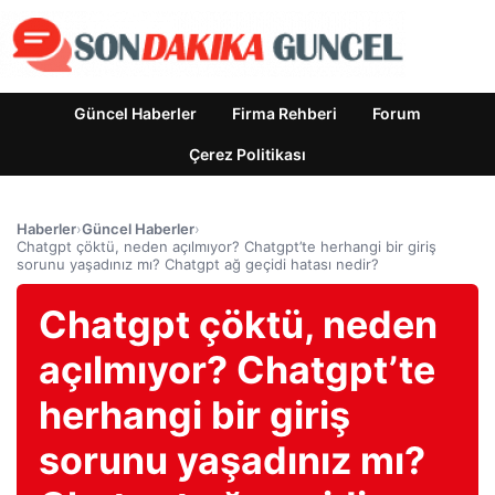
Güncel Haberler
Firma Rehberi
Forum
Çerez Politikası
Haberler
›
Güncel Haberler
›
Chatgpt çöktü, neden açılmıyor? Chatgpt’te herhangi bir giriş
sorunu yaşadınız mı? Chatgpt ağ geçidi hatası nedir?
Chatgpt çöktü, neden
açılmıyor? Chatgpt’te
herhangi bir giriş
sorunu yaşadınız mı?