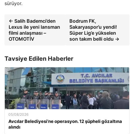
sürüyor.
← Salih Bademci’den
Bodrum FK,
Lexus ile yeni lansman
Sakaryaspor’u yendi!
filmi anlaşması –
Süper Lig’e yükselen
OTOMOTİV
son takım belli oldu →
Tavsiye Edilen Haberler
05/08/2026
Avcılar Belediyesi’ne operasyon. 12 şüpheli gözaltına
alındı