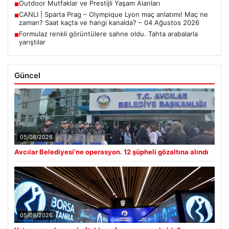
Outdoor Mutfaklar ve Prestijli Yaşam Alanları
■
CANLI | Sparta Prag – Olympique Lyon maç anlatımı! Maç ne
■
zaman? Saat kaçta ve hangi kanalda? – 04 Ağustos 2026
Formulaz renkli görüntülere sahne oldu. Tahta arabalarla
■
yarıştılar
Güncel
05/08/2026
Avcılar Belediyesi’ne operasyon. 12 şüpheli gözaltına alındı
05/08/2026