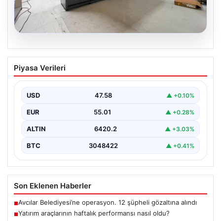
04.08.2026
Outdoor Mutfaklar ve Prestijli Yaşam
Piyasa Verileri
Alanları
Doğal hava kültürü günümüzde ciddi bir değişim
göstermektedir. Baştan başa özel villalarda ikamet
USD
47.58
▲ +0.10%
eden…
EUR
55.01
▲ +0.28%
ALTIN
6420.2
▲ +3.03%
BTC
3048422
▲ +0.41%
Son Eklenen Haberler
Avcılar Belediyesi’ne operasyon. 12 şüpheli gözaltına alındı
■
Yatırım araçlarının haftalık performansı nasıl oldu?
■