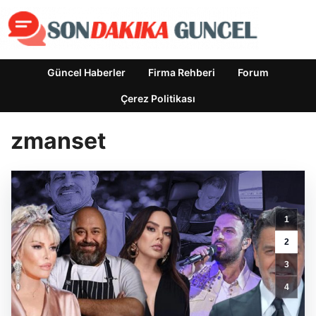
Güncel Haberler
Firma Rehberi
Forum
Çerez Politikası
zmanset
1
Raykobet
2
Vip
3
Platformu
Beraber
4
Yüksek
Kazanç