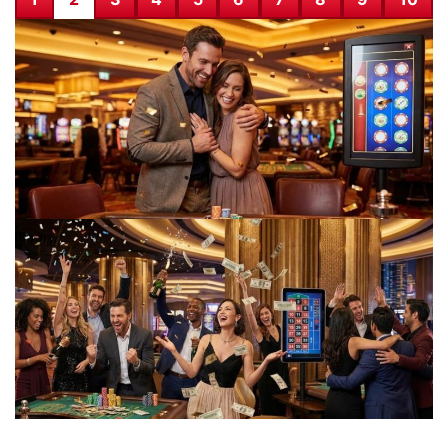
Modern Oyunun Yenilikçi Durağı Betgray
07.02.2026 14:23