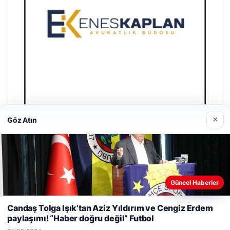
×
Göz Atın
Enes Kaplan Avukatlık Bürosu
28/04/2026
Güncel Haberler
Web sitemizi nasıl kullandığınızı daha iyi anlayabilmek,
deneyiminizi kişiselleştirmek ve geliştirmek amacıyla çerezler
Candaş Tolga Işık’tan Aziz Yıldırım ve Cengiz Erdem
kullanıyoruz.
Çerez Politikamız
paylaşımı! “Haber doğru değil” Futbol
Reddet
Kabul Et
© 2026 Son Dakika Güncel – Güncel Haberler