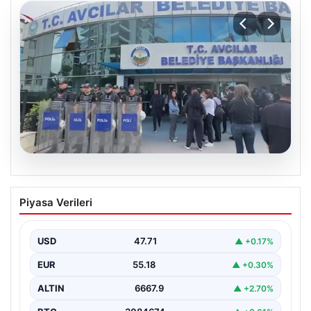
05.08.2026
Yatırım araçlarının haftalık performansı
Piyasa Verileri
nasıl oldu?
USD
47.71
▲ +0.17%
EUR
55.18
▲ +0.30%
ALTIN
6667.9
▲ +2.70%