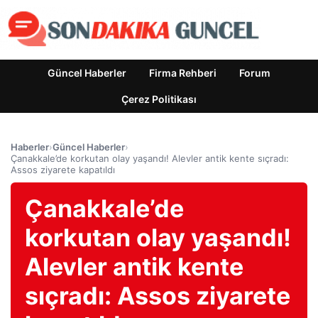
Güncel Haberler
Firma Rehberi
Forum
Çerez Politikası
Haberler
›
Güncel Haberler
›
Çanakkale’de korkutan olay yaşandı! Alevler antik kente sıçradı:
Assos ziyarete kapatıldı
Çanakkale’de
korkutan olay yaşandı!
Alevler antik kente
sıçradı: Assos ziyarete