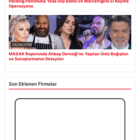
Holding Patronuna Yasa Dışı Bahis ve Malvarlığına El Koyma
Operasyonu
06/08/2026
MASAK Raporunda Ahbap Derneği’ne Yapılan Ünlü Bağışları
ve Soruşturmanın Detayları
Son Eklenen Firmalar