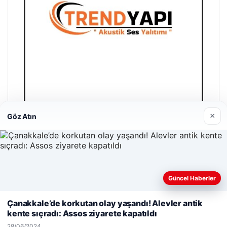
×
Göz Atın
Trend Yapı Akustik
18/04/2026
Güncel Haberler
Web sitemizi nasıl kullandığınızı daha iyi anlayabilmek,
deneyiminizi kişiselleştirmek ve geliştirmek amacıyla çerezler
Çanakkale’de korkutan olay yaşandı! Alevler antik
kullanıyoruz.
Çerez Politikamız
kente sıçradı: Assos ziyarete kapatıldı
Reddet
Kabul Et
© 2026 Son Dakika Güncel – Güncel Haberler
28/06/2024