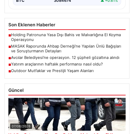
BTC
3084674
▲ +0.61%
Son Eklenen Haberler
Holding Patronuna Yasa Dışı Bahis ve Malvarlığına El Koyma
■
Operasyonu
MASAK Raporunda Ahbap Derneği’ne Yapılan Ünlü Bağışları
■
ve Soruşturmanın Detayları
Avcılar Belediyesi’ne operasyon. 12 şüpheli gözaltına alındı
■
Yatırım araçlarının haftalık performansı nasıl oldu?
■
Outdoor Mutfaklar ve Prestijli Yaşam Alanları
■
Güncel
07/08/2026