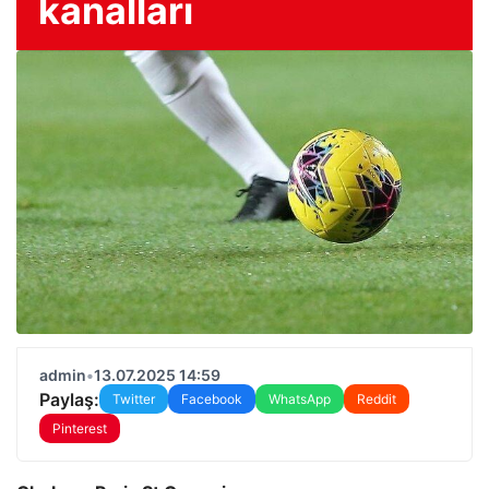
kanalları
admin
•
13.07.2025 14:59
Paylaş:
Twitter
Facebook
WhatsApp
Reddit
Pinterest