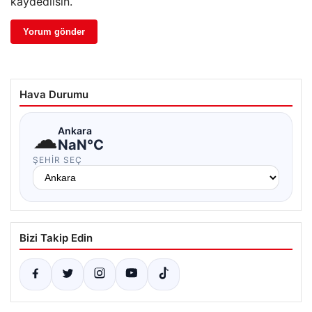
kaydedilsin.
Hava Durumu
☁
Ankara
NaN°C
ŞEHIR SEÇ
Bizi Takip Edin