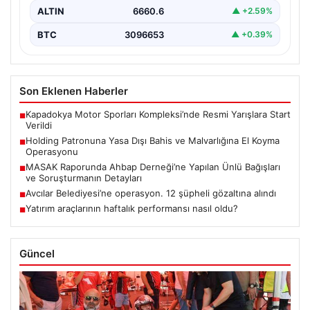
ALTIN
6660.6
▲ +2.59%
BTC
3096653
▲ +0.39%
Son Eklenen Haberler
Kapadokya Motor Sporları Kompleksi’nde Resmi Yarışlara Start
■
Verildi
Holding Patronuna Yasa Dışı Bahis ve Malvarlığına El Koyma
■
Operasyonu
MASAK Raporunda Ahbap Derneği’ne Yapılan Ünlü Bağışları
■
ve Soruşturmanın Detayları
Avcılar Belediyesi’ne operasyon. 12 şüpheli gözaltına alındı
■
Yatırım araçlarının haftalık performansı nasıl oldu?
■
Güncel