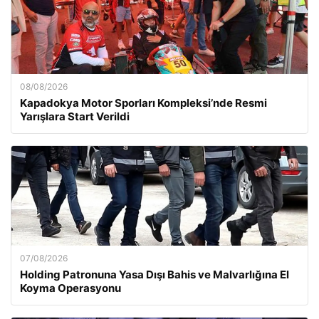
08/08/2026
Kapadokya Motor Sporları Kompleksi’nde Resmi
Yarışlara Start Verildi
07/08/2026
Holding Patronuna Yasa Dışı Bahis ve Malvarlığına El
Koyma Operasyonu