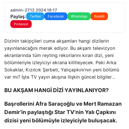
admin
•
27.12.2024 16:17
Paylaş:
Twitter
Facebook
WhatsApp
Reddit
Pinterest
Dizinin takipçileri cuma akşamları hangi dizilerin
yayınlanacağını merak ediyor. Bu akşam televizyon
ekranlarında tüm reyting rekorlarını kıran dizi, yeni
bölümleriyle izleyiciyi ekrana kilitleyecek. Peki Arka
Sokaklar, Kızılcık Şerbeti, Yalıçapkını’nın yeni bölümü
var mı? İşte TV yayın akışına ilişkin güncel bilgiler…
BU AKŞAM HANGİ DİZİ YAYINLANIYOR?
Başrollerini Afra Saraçoğlu ve Mert Ramazan
Demir’in paylaştığı Star TV’nin Yalı Çapkını
dizisi yeni bölümüyle izleyiciyle buluşacak.