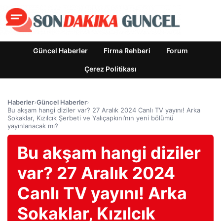
Güncel Haberler
Firma Rehberi
Forum
Çerez Politikası
Haberler
›
Güncel Haberler
›
Bu akşam hangi diziler var? 27 Aralık 2024 Canlı TV yayını! Arka
Sokaklar, Kızılcık Şerbeti ve Yalıçapkını’nın yeni bölümü
yayınlanacak mı?
Bu akşam hangi diziler
var? 27 Aralık 2024
Canlı TV yayını! Arka
Sokaklar, Kızılcık