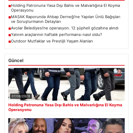
Holding Patronuna Yasa Dışı Bahis ve Malvarlığına El Koyma
■
Operasyonu
MASAK Raporunda Ahbap Derneği’ne Yapılan Ünlü Bağışları
■
ve Soruşturmanın Detayları
Avcılar Belediyesi’ne operasyon. 12 şüpheli gözaltına alındı
■
Yatırım araçlarının haftalık performansı nasıl oldu?
■
Outdoor Mutfaklar ve Prestijli Yaşam Alanları
■
Güncel
07/08/2026
Holding Patronuna Yasa Dışı Bahis ve Malvarlığına El Koyma
Operasyonu