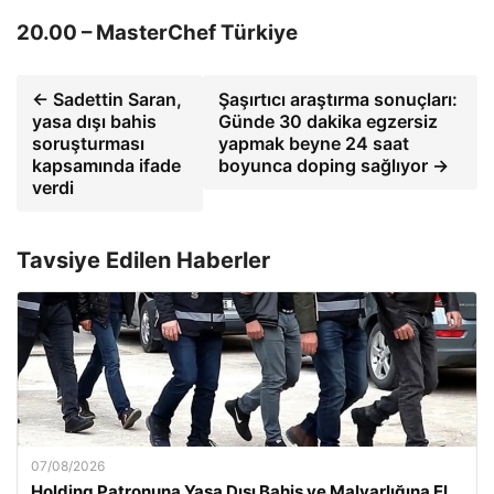
20.00 – MasterChef Türkiye
← Sadettin Saran,
Şaşırtıcı araştırma sonuçları:
yasa dışı bahis
Günde 30 dakika egzersiz
soruşturması
yapmak beyne 24 saat
kapsamında ifade
boyunca doping sağlıyor →
verdi
Tavsiye Edilen Haberler
07/08/2026
Holding Patronuna Yasa Dışı Bahis ve Malvarlığına El