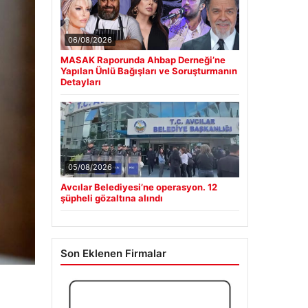
06/08/2026
MASAK Raporunda Ahbap Derneği’ne
Yapılan Ünlü Bağışları ve Soruşturmanın
Detayları
05/08/2026
Avcılar Belediyesi’ne operasyon. 12
şüpheli gözaltına alındı
Son Eklenen Firmalar