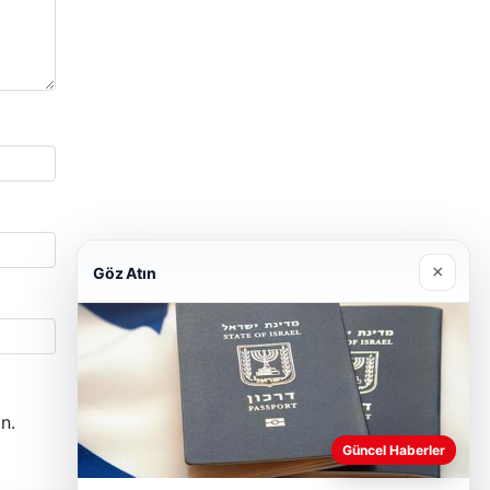
×
Göz Atın
n.
Güncel Haberler