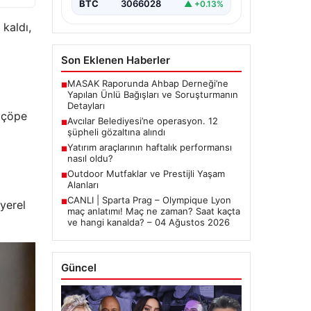
BTC
3066028
▲ +0.13%
 kaldı,
Son Eklenen Haberler
MASAK Raporunda Ahbap Derneği’ne
■
Yapılan Ünlü Bağışları ve Soruşturmanın
Detayları
a çöpe
Avcılar Belediyesi’ne operasyon. 12
■
şüpheli gözaltına alındı
Yatırım araçlarının haftalık performansı
■
nasıl oldu?
Outdoor Mutfaklar ve Prestijli Yaşam
■
Alanları
CANLI | Sparta Prag – Olympique Lyon
■
yerel
maç anlatımı! Maç ne zaman? Saat kaçta
ve hangi kanalda? – 04 Ağustos 2026
Güncel