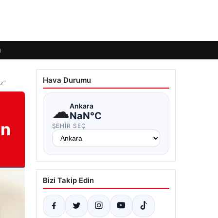
ı
Hava Durumu
z”
☁
Ankara
NaN°C
an
ŞEHIR SEÇ
Bizi Takip Edin