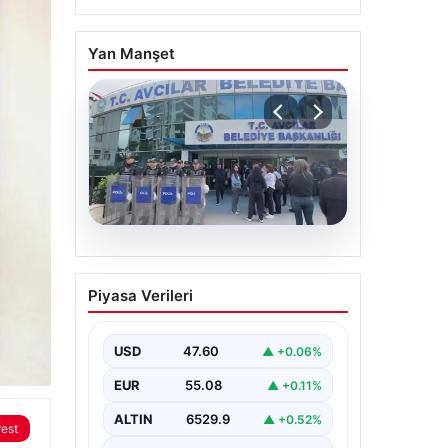
Yan Manşet
05.08.2026
Avcılar Belediyesi’ne
Piyasa Verileri
operasyon. 12 şüpheli
gözaltına alındı
USD
47.60
▲ +0.06%
EUR
55.08
▲ +0.11%
ALTIN
6529.9
▲ +0.52%
rest