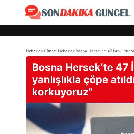
Haberler
›
Güncel Haberler
›
Bosna Hersek’te 47 İsrailli turi
Bosna Hersek’te 47 İs
yanlışlıkla çöpe atı
korkuyoruz”