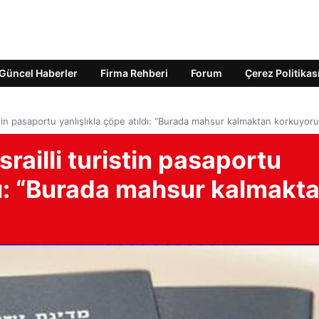
Güncel Haberler
Firma Rehberi
Forum
Çerez Politikas
stin pasaportu yanlışlıkla çöpe atıldı: “Burada mahsur kalmaktan korkuyoru
railli turistin pasaportu
ldı: “Burada mahsur kalmakt