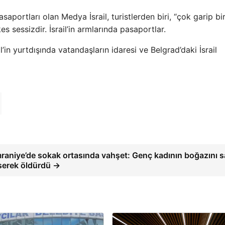
asaportları olan Medya İsrail, turistlerden biri, “çok garip bi
s sessizdir. İsrail’in armlarında pasaportlar.
il’in yurtdışında vatandaşların idaresi ve Belgrad’daki İsrail
raniye’de sokak ortasında vahşet: Genç kadının boğazını sa
serek öldürdü →