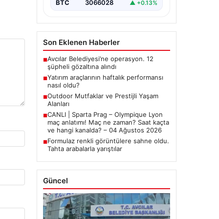
BTC
3066028
▲ +0.13%
Son Eklenen Haberler
Avcılar Belediyesi’ne operasyon. 12
■
şüpheli gözaltına alındı
Yatırım araçlarının haftalık performansı
■
nasıl oldu?
Outdoor Mutfaklar ve Prestijli Yaşam
■
Alanları
CANLI | Sparta Prag – Olympique Lyon
■
maç anlatımı! Maç ne zaman? Saat kaçta
ve hangi kanalda? – 04 Ağustos 2026
Formulaz renkli görüntülere sahne oldu.
■
Tahta arabalarla yarıştılar
Güncel