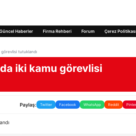
Güncel Haberler
Firma Rehberi
Forum
Çerez Politikas
 görevlisi tutuklandı
da iki kamu görevlisi
Paylaş:
Twitter
Facebook
WhatsApp
Reddit
Pinte
landı