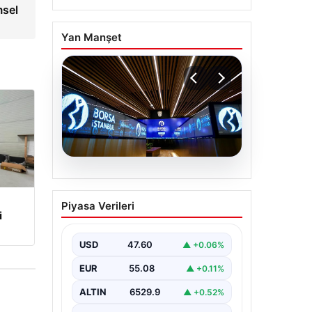
msel
Yan Manşet
05.08.2026
Yatırım araçlarının
Piyasa Verileri
haftalık performansı
i
nasıl oldu?
USD
47.60
▲ +0.06%
EUR
55.08
▲ +0.11%
ALTIN
6529.9
▲ +0.52%