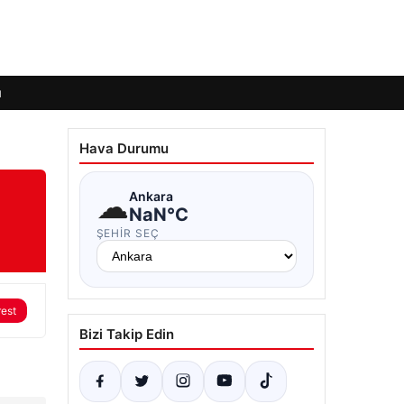
ı
Hava Durumu
☁
Ankara
NaN°C
ŞEHIR SEÇ
rest
Bizi Takip Edin