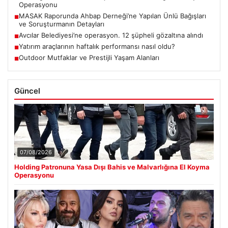
Operasyonu
MASAK Raporunda Ahbap Derneği’ne Yapılan Ünlü Bağışları
■
ve Soruşturmanın Detayları
Avcılar Belediyesi’ne operasyon. 12 şüpheli gözaltına alındı
■
Yatırım araçlarının haftalık performansı nasıl oldu?
■
Outdoor Mutfaklar ve Prestijli Yaşam Alanları
■
Güncel
07/08/2026
Holding Patronuna Yasa Dışı Bahis ve Malvarlığına El Koyma
Operasyonu