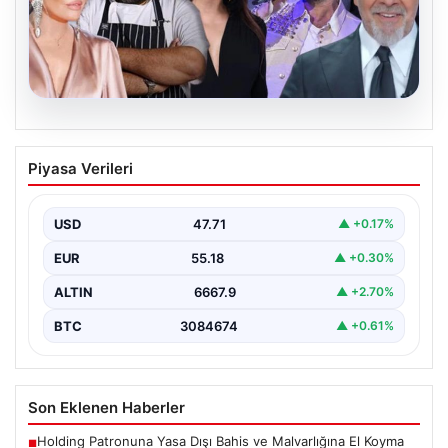
06.08.2026
MASAK Raporunda Ahbap Derneği’ne
Piyasa Verileri
Yapılan Ünlü Bağışları ve Soruşturmanın
Detayları
USD
47.71
▲ +0.17%
Ahbap Derneği’ne yönelik devam eden soruşturma
kapsamında, derneğe gelen bağışların ayrıntılı
EUR
55.18
▲ +0.30%
incelemesi yapıldı. Mali…
ALTIN
6667.9
▲ +2.70%
BTC
3084674
▲ +0.61%
Son Eklenen Haberler
Holding Patronuna Yasa Dışı Bahis ve Malvarlığına El Koyma
■