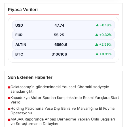
Kapadokya Motor Sporları
Piyasa Verileri
Kompleksi’nde Resmi Yarışlara Start
Verildi
USD
47.74
▲ +0.18%
Kapadokya bölgesinde heyecan ve tutkunun buluştuğu
yeni motor sporları merkezi, Kapadokya Motor Sporları
EUR
55.25
▲ +0.32%
Kompleksi,…
ALTIN
6660.6
▲ +2.59%
BTC
3106106
▲ +0.31%
Son Eklenen Haberler
Galatasaray’ın gündemindeki Youssef Chermiti sedyeyle
■
sahadan çıktı!
Kapadokya Motor Sporları Kompleksi’nde Resmi Yarışlara Start
■
Verildi
Holding Patronuna Yasa Dışı Bahis ve Malvarlığına El Koyma
■
Operasyonu
MASAK Raporunda Ahbap Derneği’ne Yapılan Ünlü Bağışları
■
ve Soruşturmanın Detayları