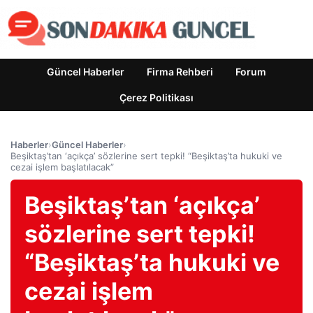
Güncel Haberler
Firma Rehberi
Forum
Çerez Politikası
Haberler
›
Güncel Haberler
›
Beşiktaş’tan ‘açıkça’ sözlerine sert tepki! “Beşiktaş’ta hukuki ve
cezai işlem başlatılacak”
Beşiktaş’tan ‘açıkça’
sözlerine sert tepki!
“Beşiktaş’ta hukuki ve
cezai işlem