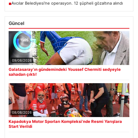
Avcılar Belediyesi’ne operasyon. 12 şüpheli gözaltına alındı
■
Güncel
09/08/2026
Galatasaray’ın gündemindeki Youssef Chermiti sedyeyle
sahadan çıktı!
08/08/2026
Kapadokya Motor Sporları Kompleksi’nde Resmi Yarışlara
Start Verildi